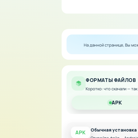
Особенности мода:
Расширенный набор пр
Разблокированные уро
Неограниченные трен
На данной странице, Вы м
Улучшенная графика и
Большое количество у
Загрузите модированную ве
ФОРМАТЫ ФАЙЛОВ
Коротко: что скачали — та
APK
Обычная установка
APK