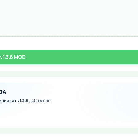
v1.3.6 MOD
ДА
пионат v1.3.6
добавлено: