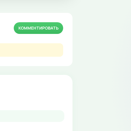
КОММЕНТИРОВАТЬ