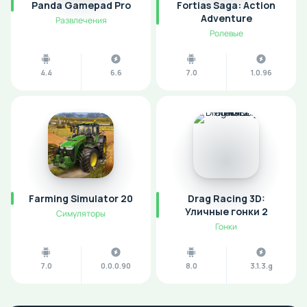
Panda Gamepad Pro
Fortias Saga: Action
Adventure
Развлечения
Ролевые
4.4
6.6
7.0
1.0.96
Farming Simulator 20
Drag Racing 3D:
Уличные гонки 2
Симуляторы
Гонки
7.0
0.0.0.90
8.0
3.1.3.g