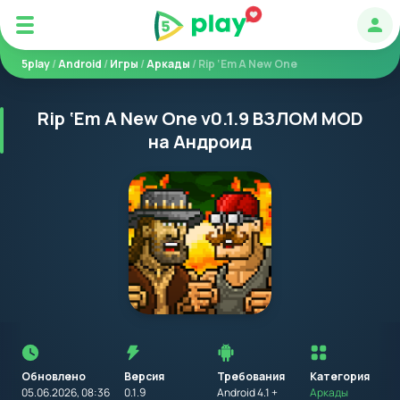
Авт
5play
/
Android
/
Игры
/
Аркады
/ Rip ‘Em A New One
Rip ‘Em A New One v0.1.9 ВЗЛОМ MOD
на Андроид
Перед
установкой
приложения
Обновлено
Версия
Требования
на
Категория
устройство
05.06.2026, 08:36
0.1.9
Android 4.1 +
Аркады