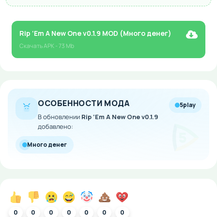
Rip ‘Em A New One v0.1.9 MOD (Много денег)
Скачать
APK
- 73 Mb
ОСОБЕННОСТИ МОДА
5play
В обновлении
Rip ‘Em A New One v0.1.9
добавлено:
Много денег
0
0
0
0
0
0
0