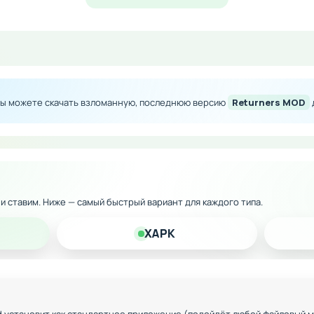
твуйте в интенсивных поединках с другими игроками и по
рсонажей и умений
Вы можете скачать взломанную, последнюю версию
Returners MOD
и сложности и контента
и получение ресурсов
оружия и экипировки
 визуальные эффекты
к и ставим. Ниже — самый быстрый вариант для каждого типа.
XAPK