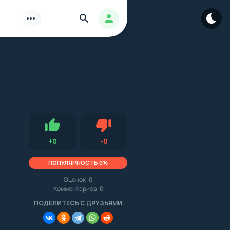
Найти
Авторизация
Нравится
Не нравится (0.0, 0, 15860)
+
0
-
0
ПОПУЛЯРНОСТЬ 0%
Оценок:
0
Комментариев: 0
.