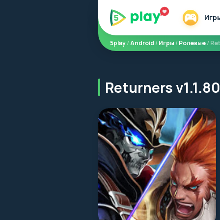
Игр
5play
/
Android
/
Игры
/
Ролевые
/ Re
Returners v1.1.