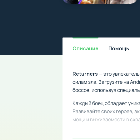
Описание
Помощь
Returners
— это увлекатель
силам зла. Загрузите на An
боссов, используя специал
Каждый боец обладает уник
Развивайте своих героев, э
мощи и выживаемости в схва
Мод предоставляет расшире