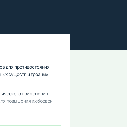
нов для противостояния
бных существ и грозных
гического применения.
для повышения их боевой
пыта. Наслаждайтесь