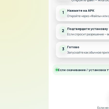
Откройте файл — Androi
Нажмите на APK
1
Откройте через «Файлы» или 
Подтвердите установку
2
Если спросит разрешение — в
Готово
3
Запускайте как обычное прил
Если скачивание / установка т
Если не