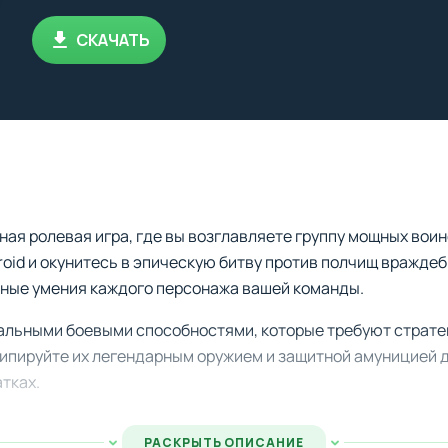
СКАЧАТЬ
ная ролевая игра, где вы возглавляете группу мощных вои
droid и окунитесь в эпическую битву против полчищ вражде
ьные умения каждого персонажа вашей команды.
альными боевыми способностями, которые требуют страте
кипируйте их легендарным оружием и защитной амуницией 
тках.
нные возможности для более захватывающего игрового о
РАСКРЫТЬ ОПИСАНИЕ