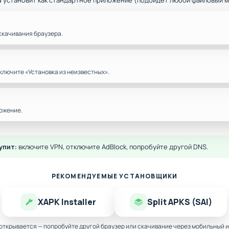
d установит как стандартное приложение (подойдёт любой файловый 
скачивания браузера.
ключите «Установка из неизвестных».
ожение.
упит:
включите VPN, отключите AdBlock, попробуйте другой DNS.
РЕКОМЕНДУЕМЫЕ УСТАНОВЩИКИ
XAPK Installer
Split APKS (SAI)
 открывается — попробуйте другой браузер или скачивание через мобильный и