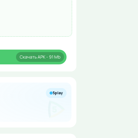
Скачать
APK
- 91 Mb
5play