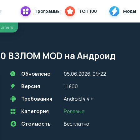
ы
Программы
ТОП 100
Моды
turners
800 ВЗЛОМ MOD на Андроид
Обновлено
05.06.2026, 09:22
Версия
1.1.800
Требования
Android 4.4 +
Категория
Ролевые
Перед установкой приложения на устройство с Android, стоит
учитывать версию OS. Мы всегда указываем минимальные
требования, необходимые для корректной работы приложения
Стоимость
Бесплатно