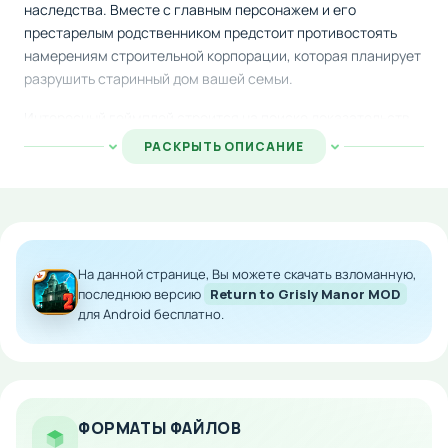
наследства. Вместе с главным персонажем и его
престарелым родственником предстоит противостоять
намерениям строительной корпорации, которая планирует
разрушить старинный дом вашей семьи.
Интересный геймплей строится на поиске доказательств
законного права собственности, которые помогут
РАСКРЫТЬ ОПИСАНИЕ
отменить решение о сносе постройки. Во время
путешествия по залам и комнатам особняка вас ожидают
сложные головоломки, загадки и необходимость находить
спрятанные элементы для решения квестов.
Особенности мода:
На данной странице, Вы можете скачать взломанную,
последнюю версию
Return to Grisly Manor MOD
Модифицированная версия игры с
для Android бесплатно.
расширенным функционалом
Качественная графика и атмосферное
оформление
Многоуровневая система головоломок и
загадок
ФОРМАТЫ ФАЙЛОВ