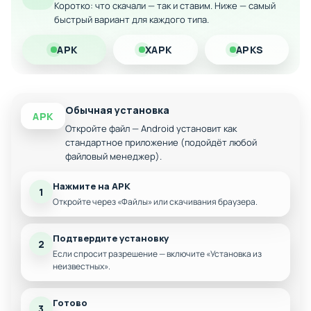
Коротко: что скачали — так и ставим. Ниже — самый
Исследование различных комнат и локаций
особняка
быстрый вариант для каждого типа.
Механика поиска и сбора предметов
APK
XAPK
APKS
Захватывающий сюжет о защите семейного
имущества
Скачайте модифицированную версию Return to Grisly
Manor на Android и помогите спасти старинный дом от
Обычная установка
APK
сноса!
Откройте файл — Android установит как
стандартное приложение (подойдёт любой
файловый менеджер).
Нажмите на APK
1
Откройте через «Файлы» или скачивания браузера.
Подтвердите установку
2
Если спросит разрешение — включите «Установка из
неизвестных».
Готово
3