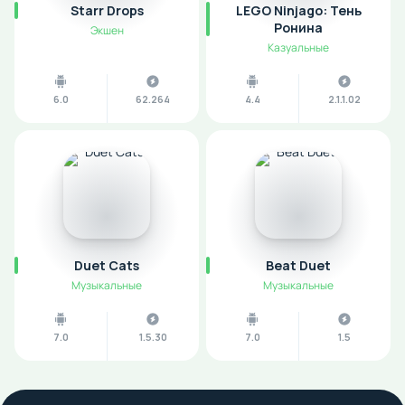
Starr Drops
LEGO Ninjago: Тень
Ронина
Экшен
Казуальные
6.0
62.264
4.4
2.1.1.02
Duet Cats
Beat Duet
Музыкальные
Музыкальные
7.0
1.5.30
7.0
1.5