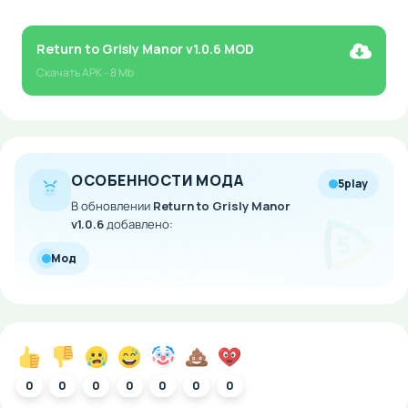
Return to Grisly Manor v1.0.6 MOD
Скачать
APK
- 8 Mb
ОСОБЕННОСТИ МОДА
5play
В обновлении
Return to Grisly Manor
v1.0.6
добавлено:
Мод
0
0
0
0
0
0
0