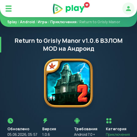
Авт
5play
/
Android
/
Игры
/
Приключения
/ Return to Grisly Manor
Return to Grisly Manor v1.0.6 ВЗЛОМ
MOD на Андроид
Перед
установкой
приложения
Обновлено
Версия
Требования
на
Категория
устройство
05.06.2026, 05:57
1.0.6
Android 7.0 +
Приключения