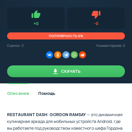
с
Android,
Для установки приложения на Android устройство важно
стоит
обращать внимание на установленную версию Android
учитывать
OS. Мы указываем минимально необходимую версию для
версию
запуска приложения.
OS.
Нравится
Не нравится (0.
+
0
-
0
Мы
всегда
указываем
ПОПУЛЯРНОСТЬ 0%
минимальные
требования,
Оценок:
0
Комментариев: 0
необходимые
для
корректной
работы
приложения.
СКАЧАТЬ
Описание
Помощь
RESTAURANT DASH: GORDON RAMSAY
— это динамичная
кулинарная аркада для мобильных устройств Android, где
вы работаете под руководством известного шефа Гордона