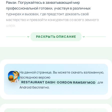
Рамзи. Погружайтесь в захватывающий мир
профессиональной готовки, участвуя в различных
турнирах и вызовах, где предстоит доказать своё
мастерство и превзойти конкурентов со всего земного
шара.
Развивайте кулинарные навыки, экспериментируя с
РАСКРЫТЬ ОПИСАНИЕ
сотнями уникальных блюд, постепенно расширяя
собственную сетку ресторанов. Соревнуйтесь в реальном
времени с другими амбициозными поварами в онлайн-
матчах, демонстрируя свою технику и быстроту
приготовления.
На данной странице, Вы можете скачать взломанную,
Особенности мода:
последнюю версию
RESTAURANT DASH: GORDON RAMSAY MOD
для
Безлимитное количество игровой валюты для
Android бесплатно.
покупок и улучшений
Полный доступ ко всем ресторанам и меню без
ограничений
Мгновенное прохождение уровней и выполнение