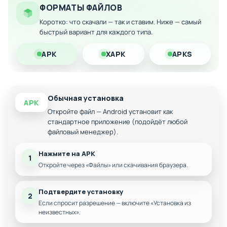
заданий
ФОРМАТЫ ФАЙЛОВ
Возможность разблокировки всех рецептов и
Коротко: что скачали — так и ставим. Ниже — самый
оборудования кухни
быстрый вариант для каждого типа.
Скачайте модифицированную версию прямо сейчас и
наслаждайтесь неограниченными возможностями в
APK
XAPK
APKS
кулинарной карьере!
Обычная установка
APK
Откройте файл — Android установит как
стандартное приложение (подойдёт любой
файловый менеджер).
Нажмите на APK
1
Откройте через «Файлы» или скачивания браузера.
Подтвердите установку
2
Если спросит разрешение — включите «Установка из
неизвестных».