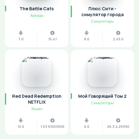
The Battle Cats
Плюс Сити -
симулятор города
Аркады
Симуляторы
7.0
15.4.1
8.0
2.43.0
Red Dead Redemption
Мой Говорящий Том 2
NETFLIX
Симуляторы
Экшен
12.0
1.53.61003005
6.0
26.3.4.25990