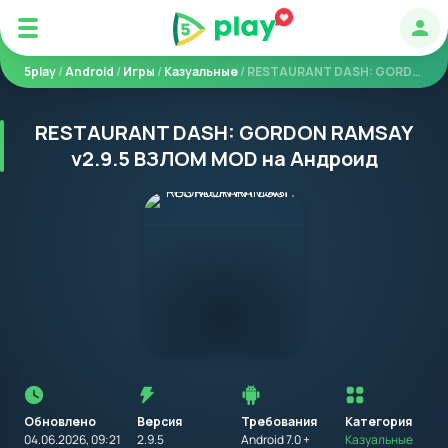
Авт
5play
/
Android
/
Игры
/
Казуальные
/ RESTAURANT DASH: GORDON RAMSAY
RESTAURANT DASH: GORDON RAMSAY
v2.9.5 ВЗЛОМ MOD на Андроид
Перед
установкой
приложения
Обновлено
Версия
Требования
на
Категория
устройство
04.06.2026, 09:21
2.9.5
Android 7.0 +
Казуальные