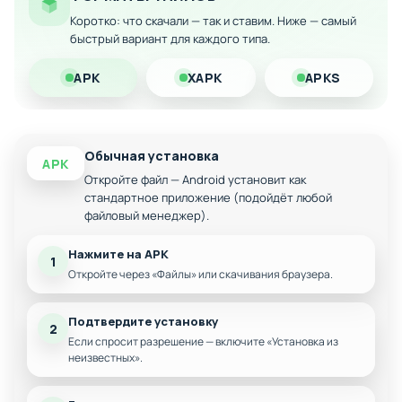
Мгновенное открытие всех премиум-контента
Коротко: что скачали — так и ставим. Ниже — самый
быстрый вариант для каждого типа.
Без ограничений по игровым валютам
Полный доступ ко всем турнирам и режимам
APK
XAPK
APKS
Обычная установка
APK
Откройте файл — Android установит как
стандартное приложение (подойдёт любой
файловый менеджер).
Нажмите на APK
1
Откройте через «Файлы» или скачивания браузера.
Подтвердите установку
2
Если спросит разрешение — включите «Установка из
неизвестных».