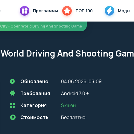
ы
Программы
ТОП 100
Моды
 City - Open World Driving And Shooting Game
n World Driving And Shooting G
Обновлено
04.06.2026, 03:09
Требования
Android 7.0 +
Категория
Экшен
Перед установкой приложения на устройство с Android, стоит
учитывать версию OS. Мы всегда указываем минимальные
требования, необходимые для корректной работы приложения
Стоимость
Бесплатно