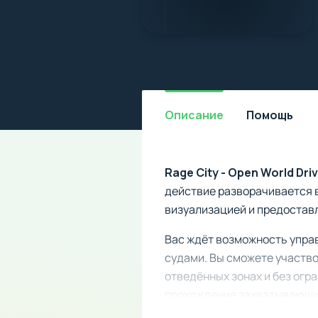
Описание
Помощь
Rage City - Open World Dr
действие разворачивается 
визуализацией и предоставл
Вас ждёт возможность упра
судами. Вы сможете участво
отведённых зонах и без огр
прохождение захватывающих
стрелкового оружия.