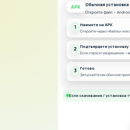
Обычная установка
APK
Откройте файл — Androi
Нажмите на APK
1
Откройте через «Файлы» или 
Подтвердите установку
2
Если спросит разрешение — в
Готово
3
Запускайте как обычное прил
Если скачивание / установка т