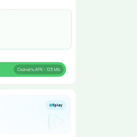
Скачать
APK
- 123 Mb
5play