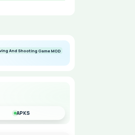
riving And Shooting Game MOD
ксимальными возможностями!
APKS