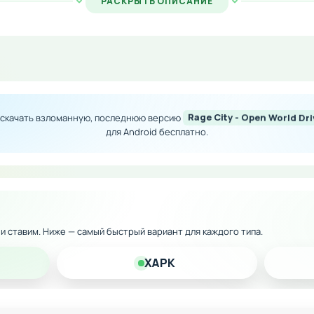
РАСКРЫТЬ ОПИСАНИЕ
во валюты в игре
обода для покупок
дства доступны без ограничений
 скачать взломанную, последнюю версию
Rage City - Open World D
 снаряжения и оружия
для Android бесплатно.
 версию на Android и начните играть прямо сейчас с ма
к и ставим. Ниже — самый быстрый вариант для каждого типа.
XAPK