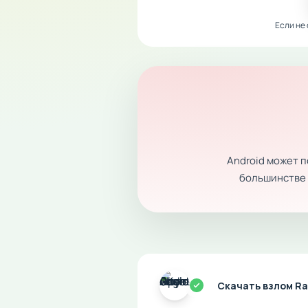
Если не
Android может 
большинстве с
Скачать взлом Ra