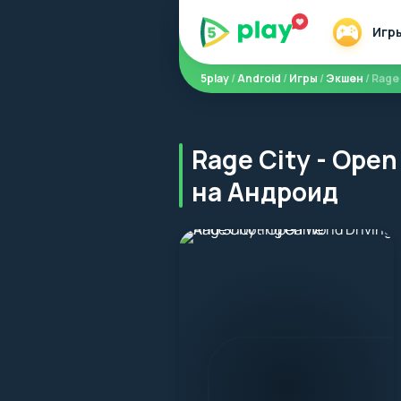
Игр
5play
/
Android
/
Игры
/
Экшен
/ Rage
Rage City - Ope
на Андроид