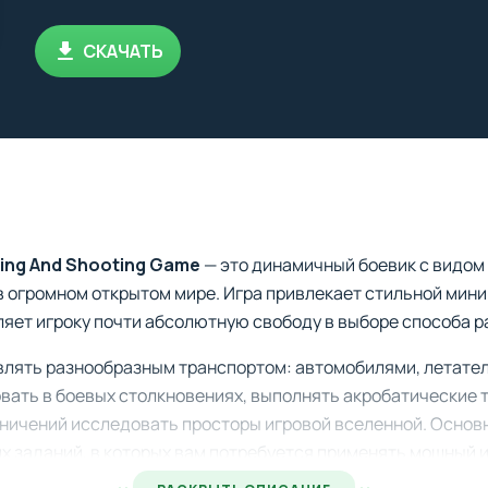
СКАЧАТЬ
iving And Shooting Game
— это динамичный боевик с видом 
в огромном открытом мире. Игра привлекает стильной мин
яет игроку почти абсолютную свободу в выборе способа р
влять разнообразным транспортом: автомобилями, летате
вать в боевых столкновениях, выполнять акробатические 
аничений исследовать просторы игровой вселенной. Основ
 заданий, в которых вам потребуется применять мощный 