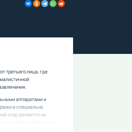
от третьего лица, где
ималистичной
азвлечения.
льными аппаратами и
трюки в специально
ной упор делается на
и разнообразный арсенал