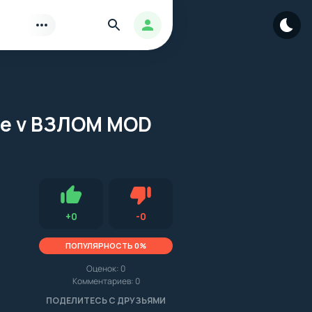
Найти
Авторизация
ame v ВЗЛОМ MOD
Нравится
Не нравится (0.0, 0, 10146)
+
0
-
0
ПОПУЛЯРНОСТЬ 0%
.
Оценок:
0
Комментариев: 0