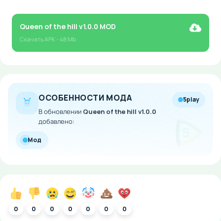
Queen of the hill v1.0.0 MOD
Скачать
APK
- 48 Mb
ОСОБЕННОСТИ МОДА
5play
В обновлении
Queen of the hill v1.0.0
добавлено:
Мод
0
0
0
0
0
0
0