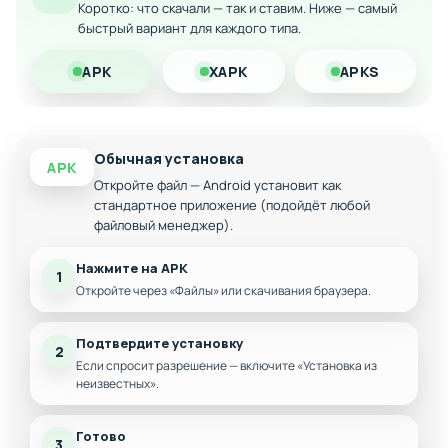
Коротко: что скачали — так и ставим. Ниже — самый
Скачайте Queen of the hill на Android и постройте
быстрый вариант для каждого типа.
собственную процветающую империю насекомых!
APK
XAPK
APKS
Обычная установка
APK
Откройте файл — Android установит как
стандартное приложение (подойдёт любой
файловый менеджер).
Нажмите на APK
1
Откройте через «Файлы» или скачивания браузера.
Подтвердите установку
2
Если спросит разрешение — включите «Установка из
неизвестных».
Готово
3