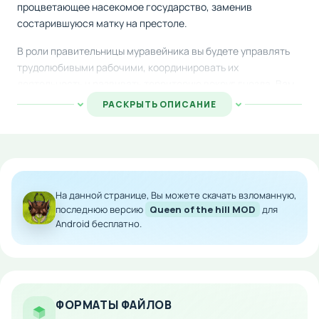
процветающее насекомое государство, заменив
состарившуюся матку на престоле.
В роли правительницы муравейника вы будете управлять
трудолюбивыми рабочими, координировать их
деятельность и развивать территорию вокруг гнезда. Вам
предстоит решать разнообразные задачи: добывать
РАСКРЫТЬ ОПИСАНИЕ
ресурсы, развивать инфраструктуру и заботиться о
благосостоянии всех жителей колонии.
Особенности мода:
Захватывающий геймплей с уникальным
На данной странице, Вы можете скачать взломанную,
антропоморфным сеттингом
последнюю версию
Queen of the hill MOD
для
Android бесплатно.
Управление муравьиным государством и его
ресурсами
Разнообразные миссии и цели для выполнения
Развитие и расширение муравейника
Стратегическое планирование действий
ФОРМАТЫ ФАЙЛОВ
колонии