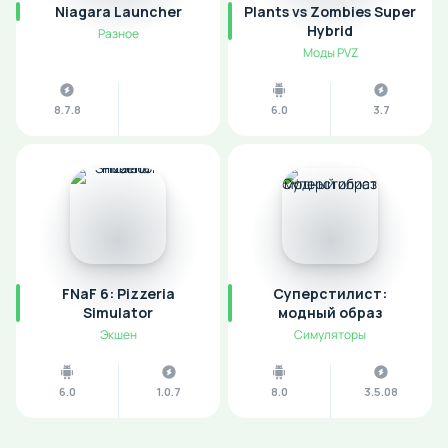
Niagara Launcher
Plants vs Zombies Super
Hybrid
Разное
Моды PVZ
8.7.8
6.0
3.7
FNaF 6: Pizzeria
Суперстилист:
Simulator
модный образ
Экшен
Симуляторы
6.0
1.0.7
8.0
3.5.08