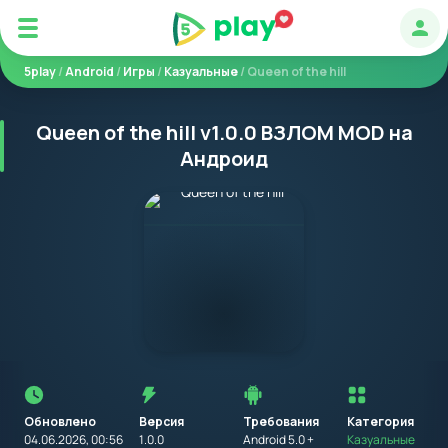
Авт
5play
/
Android
/
Игры
/
Казуальные
/ Queen of the hill
Queen of the hill v1.0.0 ВЗЛОМ MOD на
Андроид
Перед
установкой
приложения
Обновлено
Версия
Требования
на
Категория
устройство
04.06.2026, 00:56
1.0.0
Android 5.0 +
Казуальные