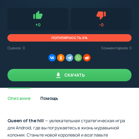
с
Android,
Для установки приложения на Android устройство важно
стоит
обращать внимание на установленную версию Android
учитывать
OS. Мы указываем минимально необходимую версию для
версию
запуска приложения.
OS.
Нравится
Не нравится (0.
+
0
-
0
Мы
всегда
указываем
ПОПУЛЯРНОСТЬ 0%
минимальные
требования,
Оценок:
0
Комментариев: 0
необходимые
для
корректной
работы
приложения.
СКАЧАТЬ
Описание
Помощь
Queen of the hill
— увлекательная стратегическая игра
для Android, где вы погружаетесь в жизнь муравьиной
колонии. Станьте новой королевой и возглавьте