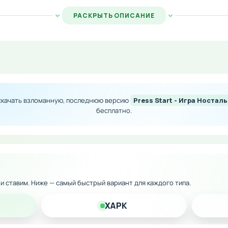
РАСКРЫТЬ ОПИСАНИЕ
наймите помощников, которые будут трудиться в фоне и п
 покупками позволит вам получить максимальное удовольс
 скачать взломанную, последнюю версию
Press Start - Игра Ностал
внутриигровых покупок
бесплатно.
п к премиум-контенту
персонажа и прокачка
ровней без ограничений
 помощников без тратраты валюты
к и ставим. Ниже — самый быстрый вариант для каждого типа.
XAPK