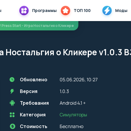
ы
Программы
ТОП 100
Моды
/ Press Start - Игра Ностальгия о Кликере
гра Ностальгия о Кликере v1.0.3
Обновлено
05.06.2026, 10:27
Версия
1.0.3
Требования
Android 4.1 +
Категория
Симуляторы
Перед установкой приложения на устройство с Android, стоит
учитывать версию OS. Мы всегда указываем минимальные
требования, необходимые для корректной работы приложения
Стоимость
Бесплатно