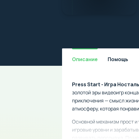
Описание
Помощь
Press Start - Игра Ностал
золотой эры видеоигр конца
приключения — смысл жизни
атмосферу, которая понрави
Основной механизм прост и 
игровые уровни и зарабаты
развивать персонажа. По ме