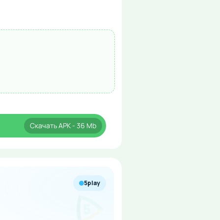
Скачать
APK
- 36 Mb
5play