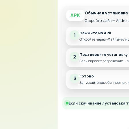
Обычная установка
APK
Откройте файл — Androi
Нажмите на APK
1
Откройте через «Файлы» или 
Подтвердите установку
2
Если спросит разрешение — в
Готово
3
Запускайте как обычное прил
Если скачивание / установка т