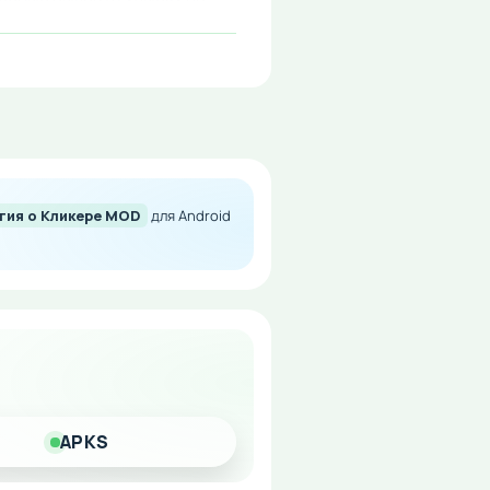
риносить вам дополнительные
твие от игры без
ьгия о Кликере MOD
для Android
APKS