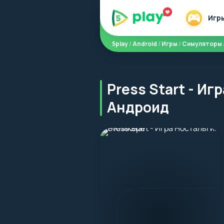
Игр
5play
/
Android
/
Игры
/
Симуляторы
Press Start - И
Андроид