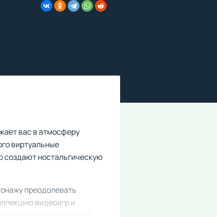
ужает вас в атмосферу
рого виртуальные
гр создают ностальгическую
рсонажу преодолевать
оллекцию видеоигр и
обные вызвать улыбку на