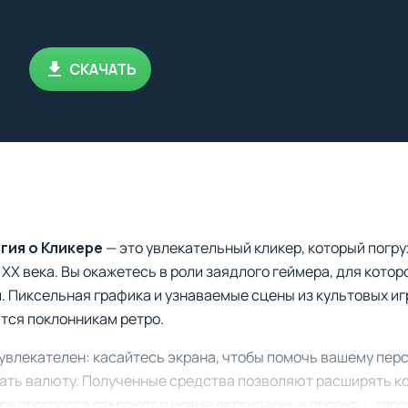
СКАЧАТЬ
ьгия о Кликере
— это увлекательный кликер, который погр
 XX века. Вы окажетесь в роли заядлого геймера, для кото
. Пиксельная графика и узнаваемые сцены из культовых и
тся поклонникам ретро.
увлекателен: касайтесь экрана, чтобы помочь вашему пе
вать валюту. Полученные средства позволяют расширять к
ре прогресса откроются новые легендарные проекты, спос