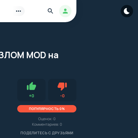
Найти
Авторизация
 ВЗЛОМ MOD на
Нравится
Не нравится (0.0, 0, 16089)
+
0
-
0
ПОПУЛЯРНОСТЬ 0%
Оценок:
0
Комментариев: 0
.