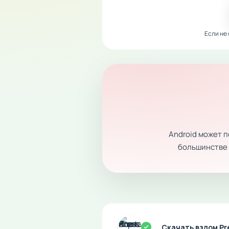
Если не
Android может 
большинстве с
Скачать взлом Pr