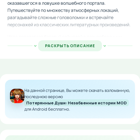
оказавшегося в ловушке волшебного портала.
Путешествуйте по множеству атмосферных локаций,
разгадывайте сложные головоломки и встречайте
персонажей из классических литературных произведений.
Игра предлагает богатый геймплей с разнообразными
загадками и задачами, которые потребуют
РАСКРЫТЬ ОПИСАНИЕ
внимательности и логического мышления. Собирайте
необходимые предметы, исследуйте окружение и
взаимодействуйте с персонажами, чтобы продвигаться
дальше в своем приключении по спасению брата.
Скачайте приложение на Android и погрузитесь в
На данной странице, Вы можете скачать взломанную,
захватывающий мир, наполненный красивыми пейзажами,
последнюю версию
интересными историями и множеством достижений для
Потерянные Души: Незабвенные истории MOD
разблокировки.
для Android бесплатно.
Особенности мода:
Полная разблокировка всех уровней и контента