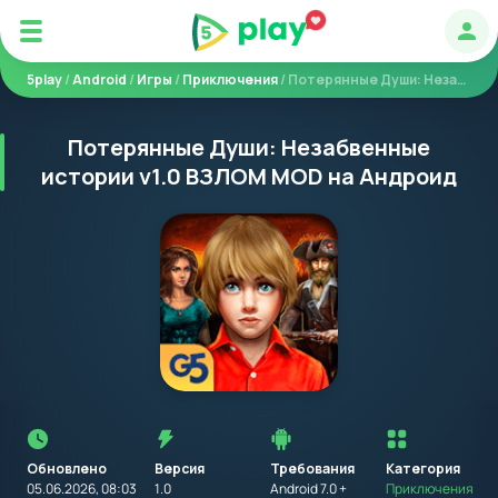
Авт
5play
/
Android
/
Игры
/
Приключения
/ Потерянные Души: Незабвенные истории
Потерянные Души: Незабвенные
истории v1.0 ВЗЛОМ MOD на Андроид
Перед
установкой
приложения
Обновлено
Версия
Требования
на
Категория
устройство
05.06.2026, 08:03
1.0
Android 7.0 +
Приключения