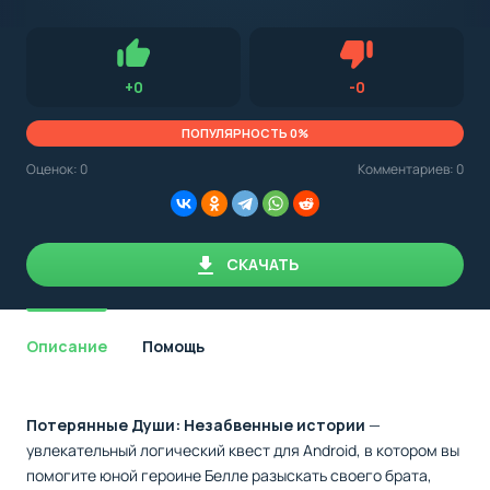
с
Android,
Для установки приложения на Android устройство важно
стоит
обращать внимание на установленную версию Android
учитывать
OS. Мы указываем минимально необходимую версию для
версию
запуска приложения.
OS.
Нравится
Не нравится (0.0
+
0
-
0
Мы
всегда
указываем
ПОПУЛЯРНОСТЬ 0%
минимальные
требования,
Оценок:
0
Комментариев: 0
необходимые
для
корректной
работы
приложения.
СКАЧАТЬ
Описание
Помощь
Потерянные Души: Незабвенные истории
—
увлекательный логический квест для Android, в котором вы
помогите юной героине Белле разыскать своего брата,