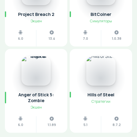
Project Breach 2
BitCoiner
Экшен
Симуляторы
6.0
13.4
7.0
1.0.38
Anger of Stick 5:
Hills of Steel
Zombie
Стратегии
Экшен
6.0
1.1.89
5.1
8.7.2