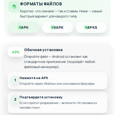
Доступ ко всем локациям без ограничений
ФОРМАТЫ ФАЙЛОВ
Открытые все предметы и достижения
Коротко: что скачали — так и ставим. Ниже — самый
быстрый вариант для каждого типа.
Беспрепятственное прохождение всех
головоломок
APK
XAPK
APKS
Обычная установка
APK
Откройте файл — Android установит как
стандартное приложение (подойдёт любой
файловый менеджер).
Нажмите на APK
1
Откройте через «Файлы» или скачивания браузера.
Подтвердите установку
2
Если спросит разрешение — включите «Установка из
неизвестных».