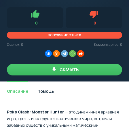
с
Android,
Для установки приложения на Android устройство важно
стоит
обращать внимание на установленную версию Android
учитывать
OS. Мы указываем минимально необходимую версию для
версию
запуска приложения.
OS.
Нравится
Не нравится (0.0
+
0
-
0
Мы
всегда
указываем
ПОПУЛЯРНОСТЬ 0%
минимальные
требования,
Оценок:
0
Комментариев: 0
необходимые
для
корректной
работы
приложения.
СКАЧАТЬ
Описание
Помощь
Poke Clash: Monster Hunter
— это динамичная аркадная
игра, где вы исследуете экзотические миры, встречая
забавных существ с уникальными магическими