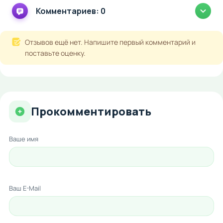
Комментариев: 0
Отзывов ещё нет. Напишите первый комментарий и
поставьте оценку.
Прокомментировать
Ваше имя
Ваш E-Mail