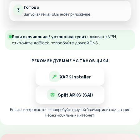
Готово
3
Запускайте как обычное приложение.
Если скачивание / установка тупит:
включите VPN,
отключите AdBlock, попробуйте другой DNS.
РЕКОМЕНДУЕМЫЕ УСТАНОВЩИКИ
XAPK Installer
Split APKS (SAI)
Если не открывается — попробуйте другой браузер или скачивание
через мобильный интернет.