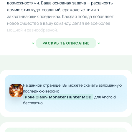
возможностями. Ваша основная задача — расширять
армию этих чудо-созданий, сражаясь с ними в
захватывающих поединках. Каждая победа добавляет
новое существо в вашу команду, делая её всё более
мощной и разнообразной.
Путешествие по игровым локациям полно испытаний: вас
РАСКРЫТЬ ОПИСАНИЕ
ждут интенсивные схватки с грозными боссами, которые
потребуют стратегического применения способностей
всех ваших боевых единиц. Только комбинируя силы всех
членов вашего отряда, вы сможете одолеть самых
могущественных противников и продвинуться дальше в
приключении.
На данной странице, Вы можете скачать взломанную,
последнюю версию
Особенности мода:
Poke Clash: Monster Hunter MOD
для Android
бесплатно.
Бесконечное количество игровой валюты для
развития
Мгновенное улучшение существ без
ограничений