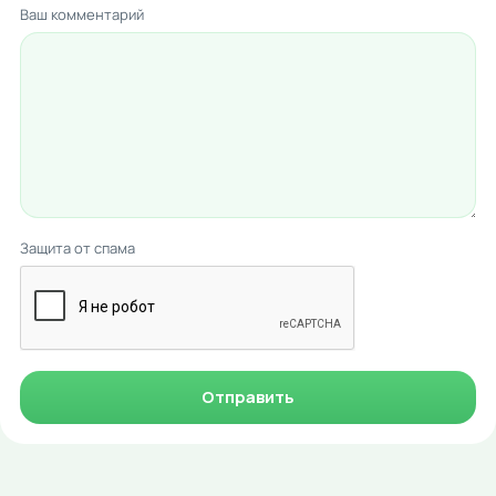
Ваш комментарий
Защита от спама
Отправить