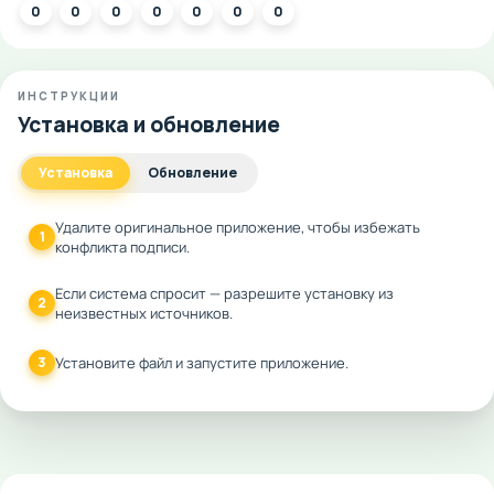
0
0
0
0
0
0
0
ИНСТРУКЦИИ
Установка и обновление
Установка
Обновление
Удалите оригинальное приложение, чтобы избежать
1
конфликта подписи.
Если система спросит — разрешите установку из
2
неизвестных источников.
3
Установите файл и запустите приложение.