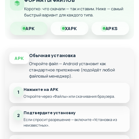
ФОРМАТЫ ФАЙЛОВ
Расширенный функционал управления
Коротко: что скачали — так и ставим. Ниже — самый
транспортом
быстрый вариант для каждого типа.
Новые снежные карты и маршруты для уборки
Скачайте эту версию игры прямо на свой Android-девайс и
APK
XAPK
APKS
начните работать на расчистке заснеженных улиц города
прямо сейчас!
Обычная установка
APK
Откройте файл — Android установит как
стандартное приложение (подойдёт любой
файловый менеджер).
Нажмите на APK
1
Откройте через «Файлы» или скачивания браузера.
Подтвердите установку
2
Если спросит разрешение — включите «Установка из
неизвестных».