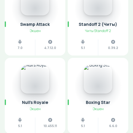
Swamp Attack
Standoff 2 (Читы)
Экшен
Читы Standoff 2
7.0
4.7.12.0
5.1
0.39.2
Null's Royale
Boxing Star
Экшен
Экшен
5.1
10.455.11
5.1
6.6.0