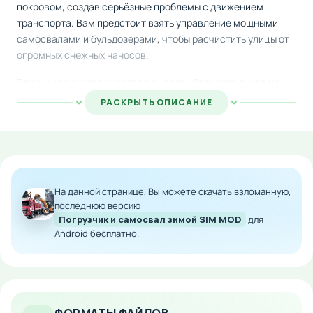
покровом, создав серьёзные проблемы с движением
транспорта. Вам предстоит взять управление мощными
самосвалами и бульдозерами, чтобы расчистить улицы от
огромных снежных наносов.
Ваша миссия заключается в вывозе убранного снега на
специальные площадки, что поможет восстановить
РАСКРЫТЬ ОПИСАНИЕ
нормальное дорожное движение в городе. Качественная
графика и реалистичный геймплей погружают игрока в
атмосферу сложной зимней работы. Загрузите
модифицированную версию на Android и испытайте себя в
роли опытного машиниста.
На данной странице, Вы можете скачать взломанную,
Особенности мода:
последнюю версию
Погрузчик и самосвал зимой SIM MOD
для
Android бесплатно.
Расширенные возможности техники и
оборудования
Дополнительные уровни и сценарии выполнения
заданий
Улучшенная графика и детализация окружения