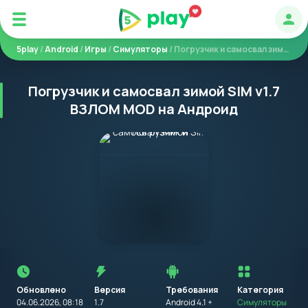
Авт
5play
/
Android
/
Игры
/
Симуляторы
/ Погрузчик и самосвал зимой SIM
Погрузчик и самосвал зимой SIM v1.7
ВЗЛОМ MOD на Андроид
Перед
установкой
приложения
Обновлено
Версия
Требования
на
Категория
устройство
04.06.2026, 08:18
1.7
Android 4.1 +
Симуляторы