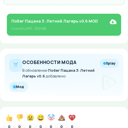
Побег Пацана 3: Летний Лагерь v0.6 MOD
Скачать
APK
- 350 MB
ОСОБЕННОСТИ МОДА
5play
В обновлении
Побег Пацана 3: Летний
Лагерь v0.6
добавлено:
Мод
0
0
0
0
0
0
0