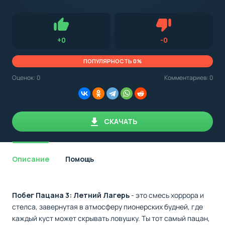
с
Android,
Для установки приложения на Android устройство важно
стоит
обращать внимание на установленную версию Android
учитывать
OS. Мы указываем минимально необходимую версию для
версию
запуска приложения.
OS.
Нравится
Не нравится (0.0
+
0
-
0
Мы
всегда
указываем
ПОПУЛЯРНОСТЬ 0%
минимальные
требования,
Оценок:
0
Комментариев: 0
необходимые
для
корректной
работы
приложения.
СКАЧАТЬ
Описание
Помощь
Побег Пацана 3: Летний Лагерь
- это смесь хоррора и
стелса, завернутая в атмосферу пионерских будней, где
каждый куст может скрывать ловушку. Ты тот самый пацан,