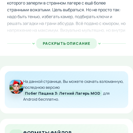
которого заперли в странном лагере с ещё более
странными вожатыми. Цель выбраться. Но не просто так:
надо быть тенью, избегать камер, подбирать ключи и
решать загадки на грани абсурда. Всё подано с юмором, но
напряжение на максимум. Визуально мультяшно, но внутри
всё серьёзно: ошибки не прощаются, шаг не туда и ловишь
перезапуск.
РАСКРЫТЬ ОПИСАНИЕ
Процесс игры:
Начинается всё с закрытой двери и дикой тишины. Лагерь
будто вымер, но ты точно знаешь за углом бродит тот, кого
На данной странице, Вы можете скачать взломанную,
лучше не встречать. Ходишь, крадёшься, шаришь по
последнюю версию
комнатам в поисках предметов. Один момент ты в
Побег Пацана 3: Летний Лагерь MOD
для
столовой, другой уже под кроватью, спасаясь от
Android бесплатно.
сумасшедшего надзирателя. Каждая локация требует
внимательности: что-то лежит в тени, что-то в тайнике за
шкафом. Отгадываешь, комбинируешь, скрываешься.
Главное не шуметь и не привлекать внимания. Если уж
заметили беги, не оборачивайся.