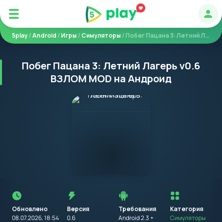
Авт
5play
/
Android
/
Игры
/
Симуляторы
/ Побег Пацана 3: Летний Лагерь
Побег Пацана 3: Летний Лагерь v0.6
ВЗЛОМ MOD на Андроид
Перед
установкой
приложения
Обновлено
Версия
Требования
на
Категория
устройство
08.07.2026, 18:54
0.6
Android 2.3 +
Симуляторы