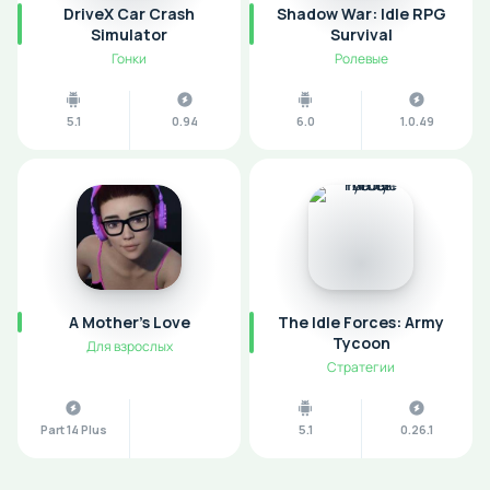
DriveX Car Crash
Shadow War: Idle RPG
Simulator
Survival
Гонки
Ролевые
5.1
0.94
6.0
1.0.49
A Mother’s Love
The Idle Forces: Army
Tycoon
Для взрослых
Стратегии
Part 14 Plus
5.1
0.26.1