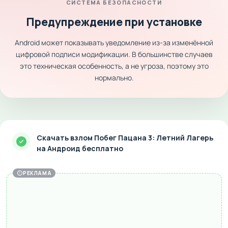
СИСТЕМА БЕЗОПАСНОСТИ
маленькая победа над абсурдом. Если тебе по кайфу
Предупреждение при установке
нестандартные хорроры с душой и характером эта игра
точно залетит. Залетай в лагерь, продумай план и покажи
Android может показывать уведомление из-за изменённой
этим вожатым, кто тут главный.
цифровой подписи модификации. В большинстве случаев
это техническая особенность, а не угроза, поэтому это
нормально.
Скачать взлом Побег Пацана 3: Летний Лагерь
на Андроид бесплатно
РЕКЛАМА