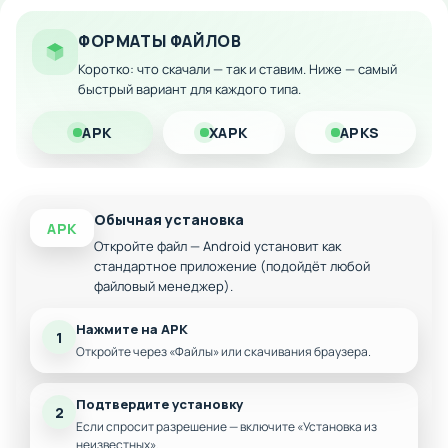
Мгновенное развитие персонажа и открытие
новых уровней
ФОРМАТЫ ФАЙЛОВ
Скачайте модифицированную версию на свой Android-
девайс и наслаждайтесь полной игрой без финансовых
Коротко: что скачали — так и ставим. Ниже — самый
быстрый вариант для каждого типа.
затрат!
APK
XAPK
APKS
Обычная установка
APK
Откройте файл — Android установит как
стандартное приложение (подойдёт любой
файловый менеджер).
Нажмите на APK
1
Откройте через «Файлы» или скачивания браузера.
Подтвердите установку
2
Если спросит разрешение — включите «Установка из
неизвестных».