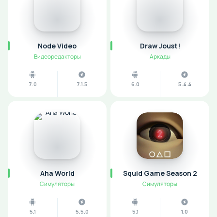
Node Video
Draw Joust!
Видеоредакторы
Аркады
7.0
7.1.5
6.0
5.4.4
Aha World
Squid Game Season 2
Симуляторы
Симуляторы
5.1
5.5.0
5.1
1.0