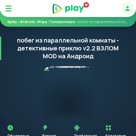
Авт
5play
/
Android
/
Игры
/
Головоломки
/ побег из параллельной комнаты - детективные приклю
побег из параллельной комнаты -
детективные приклю v2.2 ВЗЛОМ
MOD на Андроид
Перед
установкой
приложения
Обновлено
Версия
Требования
Категория