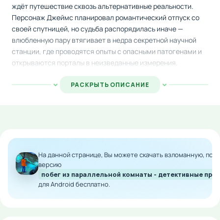
ждёт путешествие сквозь альтернативные реальности.
Персонаж Джеймс планировал романтический отпуск со
своей спутницей, но судьба распорядилась иначе —
влюбленную пару втягивает в недра секретной научной
станции, где проводятся опыты с опасными патогенами и
открываются порталы в неизведанные измерения.
Оказавшись узниками лабораторных стен, герои
РАСКРЫТЬ ОПИСАНИЕ
нуждаются в вашей помощи для спасения. Исследуйте
помещения, ищите спрятанные предметы, разгадывайте
загадки окружающей среды и взаимодействуйте с
объектами, чтобы найти выход из этого кошмара.
Особенности мода:
На данной странице, Вы можете скачать взломанную, по
версию
Бесплатный доступ ко всему контенту игры
побег из параллельной комнаты - детективные пр
Неограниченный запас внутриигровой валюты
для Android бесплатно.
для покупок
Снятие всех платных ограничений и блокировок