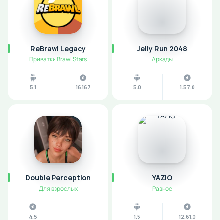
ReBrawl Legacy
Jelly Run 2048
Приватки Brawl Stars
Аркады
5.1
16.167
5.0
1.57.0
Double Perception
YAZIO
Для взрослых
Разное
4.5
1.5
12.61.0