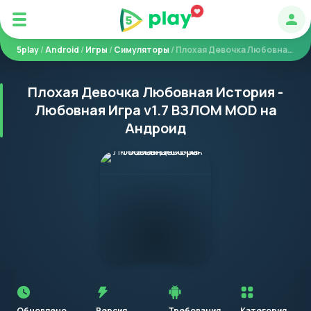
Авт
5play
/
Android
/
Игры
/
Симуляторы
/ Плохая Девочка Любовная История - Любовная Игра
Плохая Девочка Любовная История -
Любовная Игра v1.7 ВЗЛОМ MOD на
Андроид
Перед
установкой
приложения
Обновлено
Версия
Требования
Категория