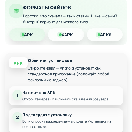
Особенности мода:
ФОРМАТЫ ФАЙЛОВ
Динамичный сюжет с множеством ветвлений
Коротко: что скачали — так и ставим. Ниже — самый
быстрый вариант для каждого типа.
Система последствий для каждого решения
игрока
APK
XAPK
APKS
Разнообразные персонажи с уникальными
характерами
Интерактивные диалоги и романтические сцены
Улучшенная графика и интерфейс
Обычная установка
APK
Откройте файл — Android установит как
Дополнительный контент и скрытые сценарии
стандартное приложение (подойдёт любой
файловый менеджер).
Нажмите на APK
1
Откройте через «Файлы» или скачивания браузера.
Подтвердите установку
2
Если спросит разрешение — включите «Установка из
неизвестных».