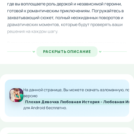
где вы воплощаете роль дерзкой и независимой героини,
готовой к романтическим приключениям. Погружайтесь в
захватывающий сюжет, полный неожиданных поворотов и
драматических моментов, которые будут проверять ваши
решения на каждом шагу.
В процессе игры вас ждут знакомства с привлекательными
персонажами, романтические интриги и полное
РАСКРЫТЬ ОПИСАНИЕ
погружение в атмосферу студенческой жизни. Каждый
выбор, который вы делаете в диалогах, оказывает влияние
на развитие сюжета и отношения с другими героями,
поэтому необходимо внимательно обдумывать каждую
реплику.
На данной странице, Вы можете скачать взломанную, по
Модифицированная версия игры для Android
версию
Плохая Девочка Любовная История - Любовная Иг
предоставляет расширенный функционал и улучшенный
для Android бесплатно.
игровой процесс. Скачайте мод и наслаждайтесь полной
свободой выбора в создании собственной истории любви и
приключений.