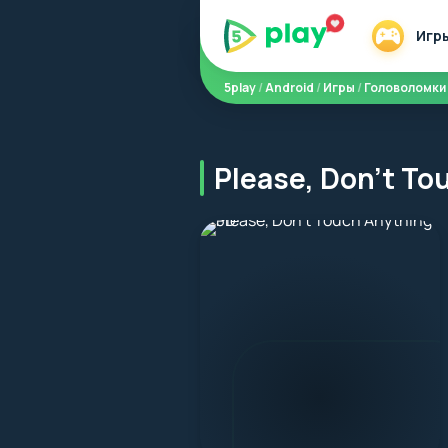
Игр
5play
/
Android
/
Игры
/
Головоломки
Please, Don't T