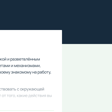
кой и разветвлённым
етами и механизмами,
воему знакомому на работу,
йствовать с окружающей
от того, какие действия вы