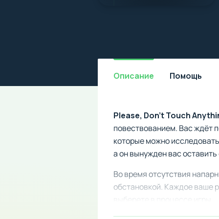
Описание
Помощь
Please, Don't Touch Anythi
повествованием. Вас ждёт 
которые можно исследовать.
а он вынужден вас оставить
Во время отсутствия напар
обстановкой. Каждое ваше р
выберете в процессе игры.