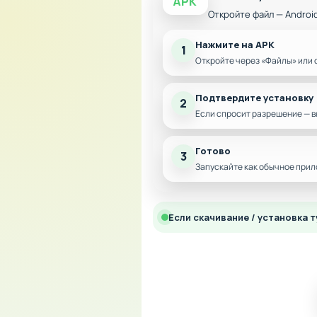
APK
Откройте файл — Androi
Нажмите на APK
1
Откройте через «Файлы» или 
Подтвердите установку
2
Если спросит разрешение — в
Готово
3
Запускайте как обычное прил
Если скачивание / установка т