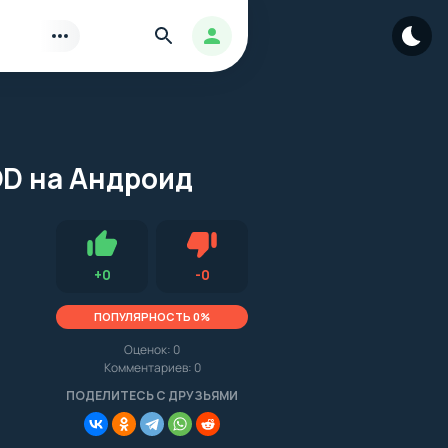
Найти
Авторизация
OD на Андроид
Нравится
Не нравится (0.0, 0, 10935)
+
0
-
0
ПОПУЛЯРНОСТЬ 0%
Оценок:
0
Комментариев: 0
.