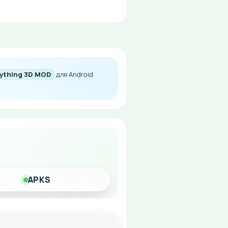
оломкой с множеством
зможности игрового мира.
nything 3D MOD
для Android
APKS