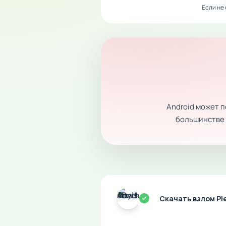
Если не
Android может 
большинстве с
Скачать взлом Pl