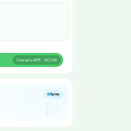
Скачать
APK
- 162 Mb
5play