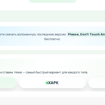
 версию на Андроид и насладитесь нестандартной голов
иками, которые раскроют перед вами совершенно новые во
нал и дополнительные интерактивные элементы
жете скачать взломанную, последнюю версию
Please, Don't Touch A
 оптимизация для мобильных устройств
бесплатно.
 и альтернативные концовки
 интуитивный интерфейс
к и ставим. Ниже — самый быстрый вариант для каждого типа.
XAPK