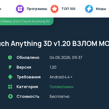
ы
Программы
ТОП 100
Моды
/ Please, Don't Touch Anything 3D
ouch Anything 3D v1.20 ВЗЛОМ M
Обновлено
04.06.2026, 09:37
Версия
1.20
Требования
Android 4.4 +
Категория
Головоломки
Перед установкой приложения на устройство с Android, стоит
учитывать версию OS. Мы всегда указываем минимальные
требования, необходимые для корректной работы приложения
Стоимость
Бесплатно