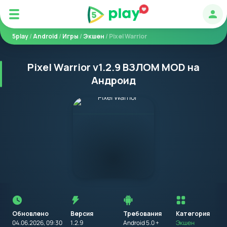
Авт
5play
/
Android
/
Игры
/
Экшен
/ Pixel Warrior
Pixel Warrior v1.2.9 ВЗЛОМ MOD на
Андроид
Перед
установкой
приложения
Обновлено
Версия
Требования
на
Категория
устройство
04.06.2026, 09:30
1.2.9
Android 5.0 +
Экшен