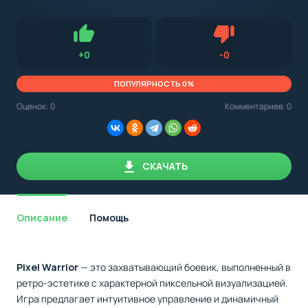
с
Android,
Для установки приложения на Android устройство важно
стоит
обращать внимание на установленную версию Android
учитывать
OS. Мы указываем минимально необходимую версию для
версию
запуска приложения.
OS.
Нравится
Не нравится (0.0
+
0
-
0
Мы
всегда
указываем
ПОПУЛЯРНОСТЬ 0%
минимальные
требования,
Оценок:
0
Комментариев: 0
необходимые
для
корректной
работы
приложения.
СКАЧАТЬ
Описание
Помощь
Pixel Warrior
— это захватывающий боевик, выполненный в
ретро-эстетике с характерной пиксельной визуализацией.
Игра предлагает интуитивное управление и динамичный