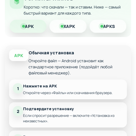
Android прямо сейчас и испытайте полное удовольствие от
Коротко: что скачали — так и ставим. Ниже — самый
ретро-экшена без финансовых препятствий!
быстрый вариант для каждого типа.
APK
XAPK
APKS
Обычная установка
APK
Откройте файл — Android установит как
стандартное приложение (подойдёт любой
файловый менеджер).
Нажмите на APK
1
Откройте через «Файлы» или скачивания браузера.
Подтвердите установку
2
Если спросит разрешение — включите «Установка из
неизвестных».