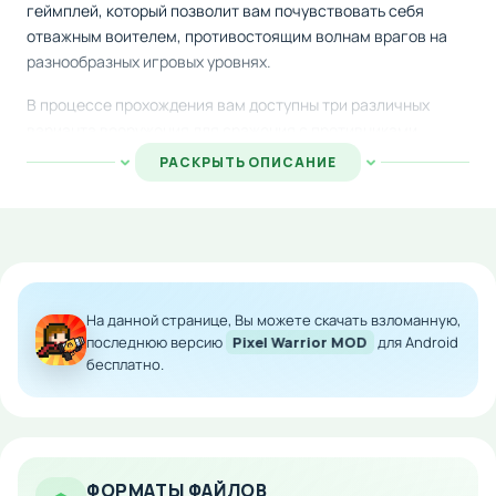
геймплей, который позволит вам почувствовать себя
отважным воителем, противостоящим волнам врагов на
разнообразных игровых уровнях.
В процессе прохождения вам доступны три различных
варианта вооружения для сражения с противниками.
Кроме того, во время боёв с враждебными существами и
РАСКРЫТЬ ОПИСАНИЕ
могущественными боссами вы можете активировать
защитный щит, который оберегает от вражеских атак и
способствует вашему выживанию.
Особенности мода:
На данной странице, Вы можете скачать взломанную,
Безлимитное количество денежных средств
последнюю версию
Pixel Warrior MOD
для Android
Мгновенное пополнение ресурсов в игре
бесплатно.
Свобода в развитии персонажа без
экономических ограничений
Возможность приобретения всех предметов и
улучшений
ФОРМАТЫ ФАЙЛОВ
Скачайте модифицированную версию Pixel Warrior на