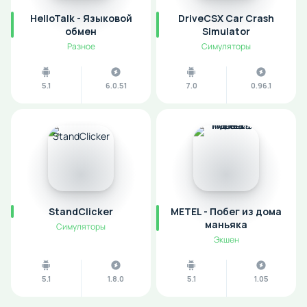
HelloTalk - Языковой
DriveCSX Car Crash
обмен
Simulator
Разное
Симуляторы
5.1
6.0.51
7.0
0.96.1
StandClicker
METEL - Побег из дома
маньяка
Симуляторы
Экшен
5.1
1.8.0
5.1
1.05