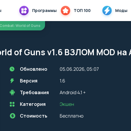
ы
Программы
ТОП 100
Моды
l Combat: World of Guns
orld of Guns v1.6 ВЗЛОМ MOD на
Обновлено
05.06.2026, 05:07
Версия
1.6
Требования
Android 4.1 +
Категория
Экшен
Перед установкой приложения на устройство с Android, стоит
учитывать версию OS. Мы всегда указываем минимальные
требования, необходимые для корректной работы приложения
Стоимость
Бесплатно