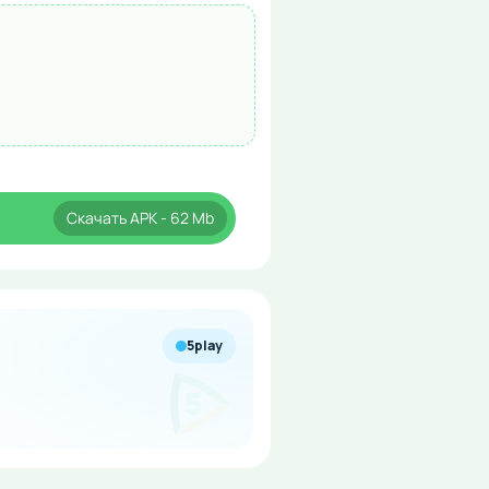
Скачать
APK
- 62 Mb
5play