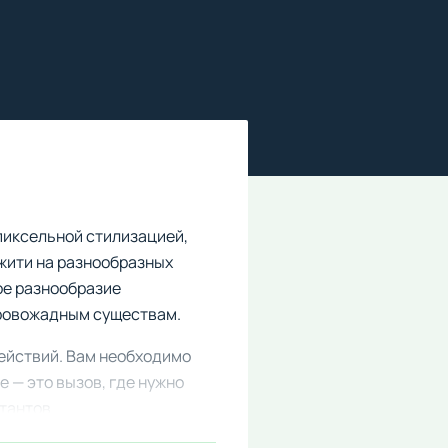
пиксельной стилизацией,
жити на разнообразных
ое разнообразие
кровожадным существам.
действий. Вам необходимо
 — это вызов, где нужно
тантов.