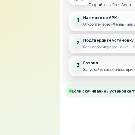
Откройте файл — Androi
Нажмите на APK
1
Откройте через «Файлы» или 
Подтвердите установку
2
Если спросит разрешение — в
Готово
3
Запускайте как обычное прил
Если скачивание / установка т