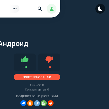
Найти
Авторизация
 Андроид
Нравится
Не нравится (0.0, 0, 14972)
+
0
-
0
ПОПУЛЯРНОСТЬ 0%
Оценок:
0
Комментариев: 0
.