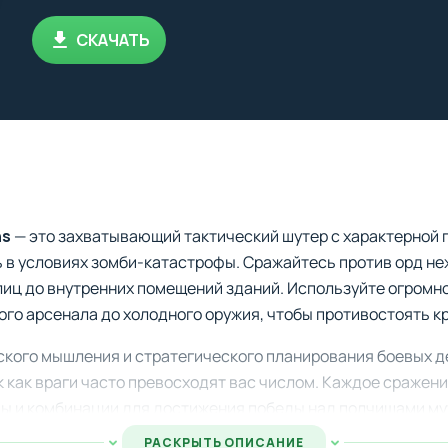
СКАЧАТЬ
ns
— это захватывающий тактический шутер с характерной 
 в условиях зомби-катастрофы. Сражайтесь против орд не
улиц до внутренних помещений зданий. Используйте огромн
ого арсенала до холодного оружия, чтобы противостоять 
еского мышления и стратегического планирования боевых 
 как враги часто превосходят вас числом. Каждое сражение
ы и комбинации для достижения победы над полчищами му
РАСКРЫТЬ ОПИСАНИЕ