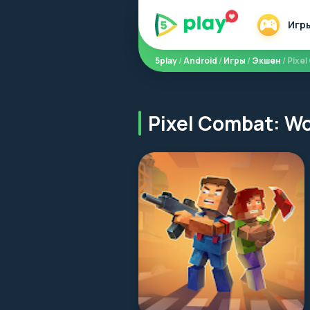
Игр
5play
/
Android
/
Игры
/
Экшен
/ Pixe
Pixel Combat: W