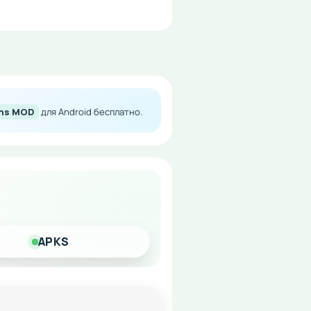
uns MOD
для Android бесплатно.
леем без ограничений по
APKS