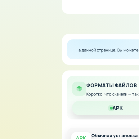
Особенности мода:
Неограниченное колич
Быстрая покупка оруж
Отсутствие необходим
Полная свобода экспе
На данной странице, Вы может
Скачайте модифицированную
финансам внутри игры.
ФОРМАТЫ ФАЙЛОВ
Коротко: что скачали — та
APK
Обычная установка
APK