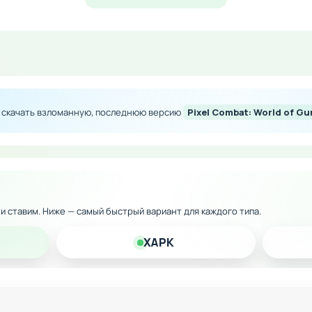
ество внутриигровой валюты
ия и улучшений
ости в фарме ресурсов
риментирования с арсеналом
е скачать взломанную, последнюю версию
Pixel Combat: World of G
 версию на Андроид и наслаждайтесь интенсивным геймп
к и ставим. Ниже — самый быстрый вариант для каждого типа.
XAPK