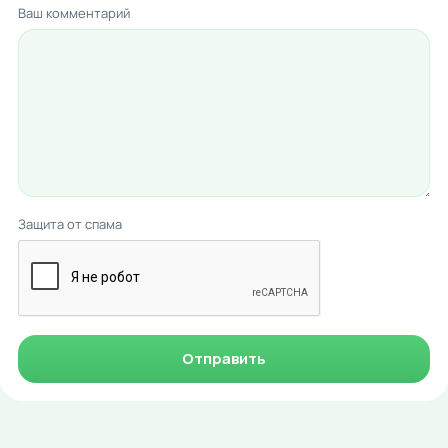
Ваш комментарий
Защита от спама
Отправить