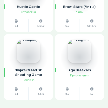
Hustle Castle
Brawl Stars (Читы)
Стратегии
Читы
5.1
1.151.0
6.0
68.279
Ninja’s Creed:3D
Age Breakers
Shooting Game
Приключения
Ролевые
5.1
4.6.5
8.0
1.7