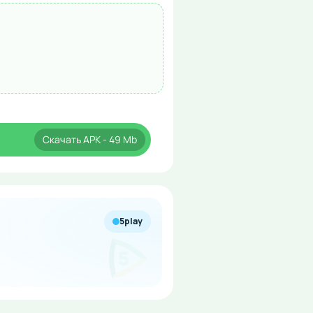
Скачать
APK
- 49 Mb
5play