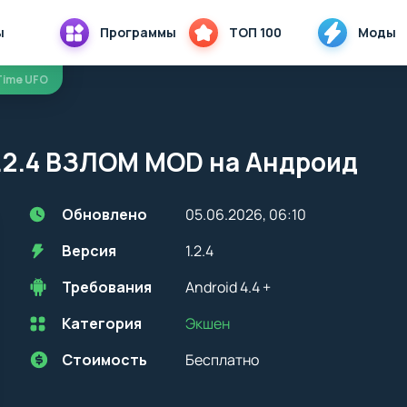
ы
Программы
ТОП 100
Моды
 Time UFO
1.2.4 ВЗЛОМ MOD на Андроид
Обновлено
05.06.2026, 06:10
Версия
1.2.4
Требования
Android 4.4 +
Категория
Экшен
Перед установкой приложения на устройство с Android, стоит
учитывать версию OS. Мы всегда указываем минимальные
требования, необходимые для корректной работы приложения
Стоимость
Бесплатно