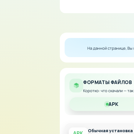
Особенности мода:
Бесконечное количест
Мгновенный доступ ко
Упрощённая прокачка 
Возможность сосредот
На данной странице, Вы
Яркая пиксельная эстетика
Скачайте модифицированную
ограничений.
ФОРМАТЫ ФАЙЛОВ
Коротко: что скачали — та
APK
Обычная установка
APK