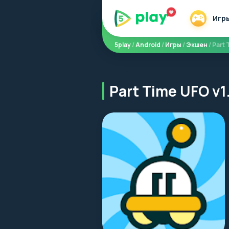
Игр
5play
/
Android
/
Игры
/
Экшен
/ Part
Part Time UFO v