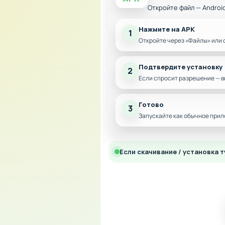
Откройте файл — Androi
Нажмите на APK
1
Откройте через «Файлы» или 
Подтвердите установку
2
Если спросит разрешение — в
Готово
3
Запускайте как обычное прил
Если скачивание / установка т