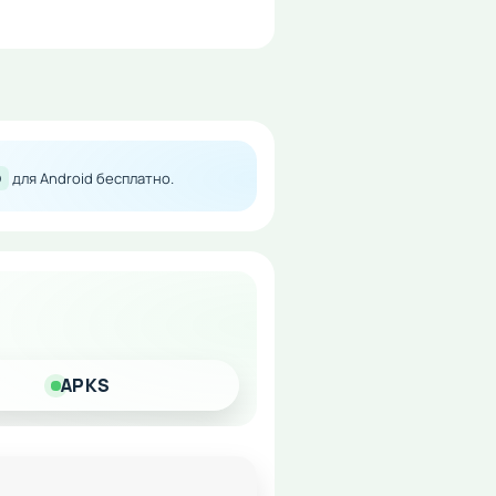
D
для Android бесплатно.
вождение незабываемым.
 без финансовых
APKS