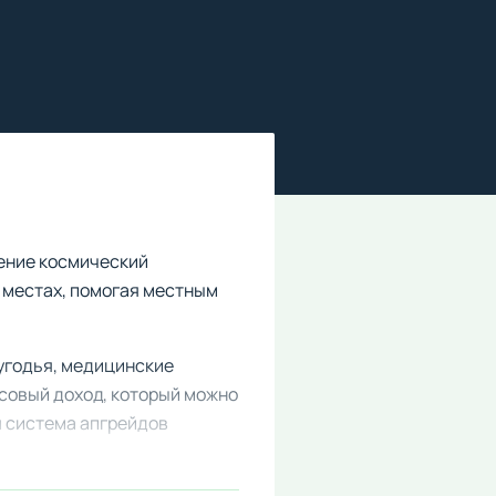
ление космический
 местах, помогая местным
угодья, медицинские
совый доход, который можно
я система апгрейдов