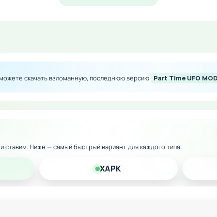
во игровой валюты
 всем улучшениям
техники
очиться на увлекательном геймплее
 можете скачать взломанную, последнюю версию
Part Time UFO MO
 и многочисленные творческие миссии сделают времяпро
 версию на Андроид и наслаждайтесь беззаботной игрой
к и ставим. Ниже — самый быстрый вариант для каждого типа.
XAPK