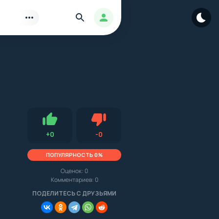
Найти
Авторизация
Нравится
Не нравится (0.0, 0, 15197)
+
0
-
0
ПОПУЛЯРНОСТЬ 0%
Оценок:
0
Комментариев: 0
.