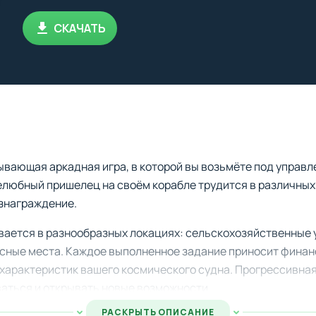
СКАЧАТЬ
ывающая аркадная игра, в которой вы возьмёте под управ
елюбный пришелец на своём корабле трудится в различных
ознаграждение.
вается в разнообразных локациях: сельскохозяйственные 
есные места. Каждое выполненное задание приносит финан
 характеристик вашего космического судна. Прогрессивна
аться и открывать новые возможности.
РАСКРЫТЬ ОПИСАНИЕ