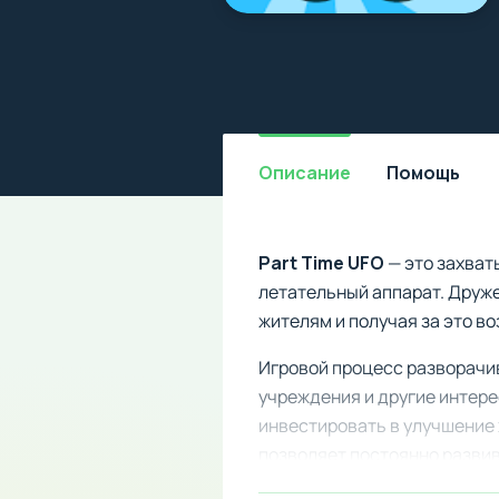
Описание
Помощь
Part Time UFO
— это захват
летательный аппарат. Друж
жителям и получая за это в
Игровой процесс разворачи
учреждения и другие интер
инвестировать в улучшение
позволяет постоянно развив