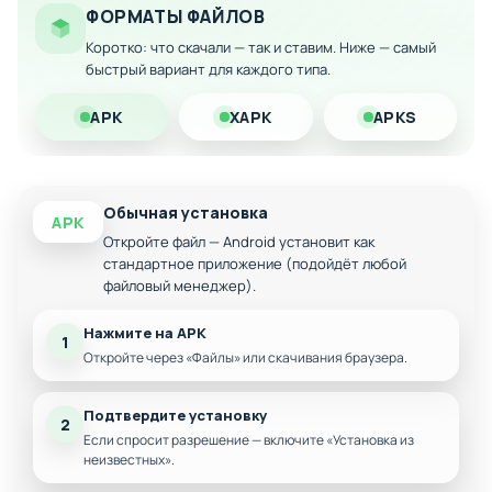
ФОРМАТЫ ФАЙЛОВ
Красивая графика горной местности
Коротко: что скачали — так и ставим. Ниже — самый
Скачайте моддированную версию на Андроид и
быстрый вариант для каждого типа.
наслаждайтесь полной свободой в боевых операциях без
финансовых ограничений!
APK
XAPK
APKS
Обычная установка
APK
Откройте файл — Android установит как
стандартное приложение (подойдёт любой
файловый менеджер).
Нажмите на APK
1
Откройте через «Файлы» или скачивания браузера.
Подтвердите установку
2
Если спросит разрешение — включите «Установка из
неизвестных».