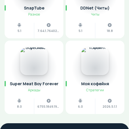
SnapTube
DDNet (Читы)
Разное
Читы
5.1
7.64.1.76402201
5.1
18.8
Super Meat Boy Forever
Моя кофейня
Аркады
Стратегии
8.0
6755.1849.1962.152
6.0
2026.5.1.1