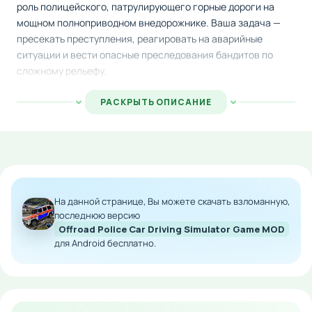
роль полицейского, патрулирующего горные дороги на
мощном полноприводном внедорожнике. Ваша задача —
пресекать преступления, реагировать на аварийные
ситуации и вести опасные преследования бандитов по
сложному рельефу.
Игра предлагает разнообразные миссии: от обычных
РАСКРЫТЬ ОПИСАНИЕ
дорожных происшествий до напряженных погонь за
преступниками. Выполняйте задачи, демонстрируйте
профессионализм и поднимайтесь по служебной лестнице,
получая звания и доступ к более совершенному
транспорту с улучшенной проходимостью.
На данной странице, Вы можете скачать взломанную,
Особенности мода:
последнюю версию
Offroad Police Car Driving Simulator Game MOD
Неограниченное количество денег для развития
для Android бесплатно.
Реалистичная физика внедорожного вождения
Множество полицейских автомобилей высокой
проходимости
Интенсивные погони и боевые операции