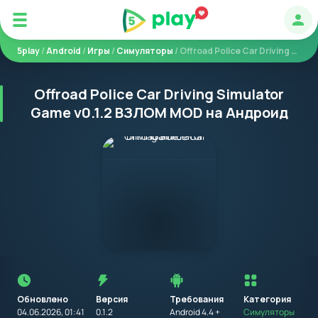
Авт
5play
/
Android
/
Игры
/
Симуляторы
/ Offroad Police Car Driving Simulator Game
Offroad Police Car Driving Simulator
Game v0.1.2 ВЗЛОМ MOD на Андроид
Перед
установкой
приложения
Обновлено
Версия
Требования
на
Категория
устройство
04.06.2026, 01:41
0.1.2
Android 4.4 +
Симуляторы