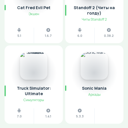
Cat Fred Evil Pet
Standoff 2 (Читы на
голду)
Экшен
Читы Standoff 2
5.1
1.6.7
6.0
0.38.2
Truck Simulator:
Sonic Mania
Ultimate
Аркады
Симуляторы
7.0
1.4.1
5.3.3