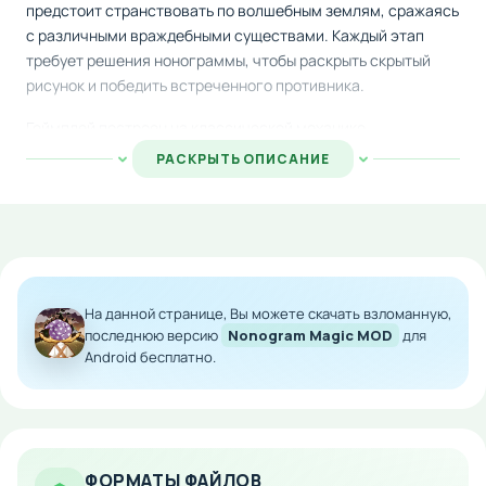
предстоит странствовать по волшебным землям, сражаясь
с различными враждебными существами. Каждый этап
требует решения нонограммы, чтобы раскрыть скрытый
рисунок и победить встреченного противника.
Геймплей построен на классической механике
разгадывания кроссвордов-пикселей. Используя числовые
РАСКРЫТЬ ОПИСАНИЕ
подсказки в рядах и колонках, вы определяете, какие
ячейки необходимо закрасить. По мере того как вы
раскрываете каждое изображение, перед вами
открываются новые возможности для продвижения по
сюжету и преодоления возникающих преград.
На данной странице, Вы можете скачать взломанную,
Скачайте игру на Android и наслаждайтесь увлекательным
последнюю версию
Nonogram Magic MOD
для
путешествием, где логика и стратегия помогут спасти
Android бесплатно.
королевство от разрушения. Игра идеально подходит для
любителей головоломок и захватывающих приключений.
Особенности мода:
ФОРМАТЫ ФАЙЛОВ
Бесплатные премиум-покупки