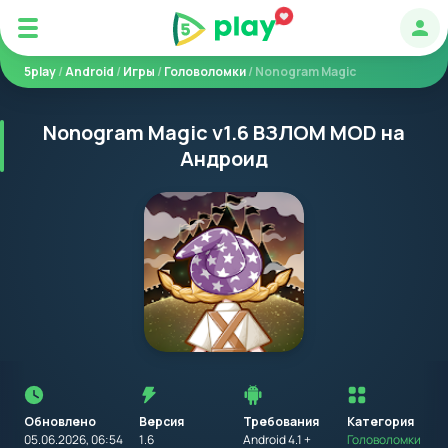
Авт
5play
/
Android
/
Игры
/
Головоломки
/ Nonogram Magic
Nonogram Magic v1.6 ВЗЛОМ MOD на
Андроид
Перед
установкой
приложения
Обновлено
Версия
Требования
на
Категория
устройство
05.06.2026, 06:54
1.6
Android 4.1 +
Головоломки