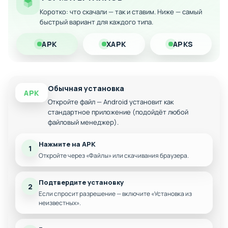
Коротко: что скачали — так и ставим. Ниже — самый
Открытый доступ ко всем уровням без
быстрый вариант для каждого типа.
ограничений
Отсутствие рекламы во время игры
APK
XAPK
APKS
Полная функциональность без платежей
Обычная установка
APK
Откройте файл — Android установит как
стандартное приложение (подойдёт любой
файловый менеджер).
Нажмите на APK
1
Откройте через «Файлы» или скачивания браузера.
Подтвердите установку
2
Если спросит разрешение — включите «Установка из
неизвестных».