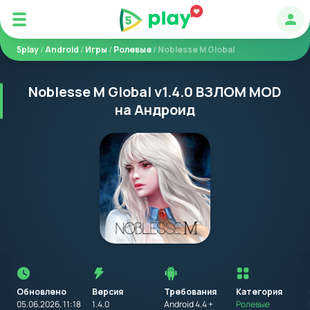
Авт
5play
/
Android
/
Игры
/
Ролевые
/ Noblesse M Global
Noblesse M Global v1.4.0 ВЗЛОМ MOD
на Андроид
Перед
установкой
приложения
Обновлено
Версия
Требования
на
Категория
устройство
05.06.2026, 11:18
1.4.0
Android 4.4 +
Ролевые