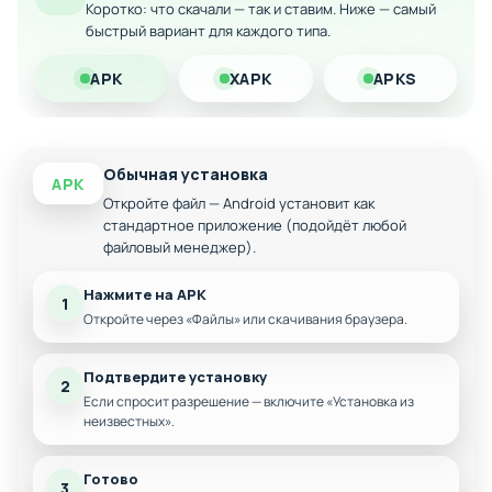
Коротко: что скачали — так и ставим. Ниже — самый
быстрый вариант для каждого типа.
Ускоренное получение опыта и ресурсов
Скачайте модифицированную версию на Android и
APK
XAPK
APKS
погрузитесь в захватывающий мир боевых искусств!
Обычная установка
APK
Откройте файл — Android установит как
стандартное приложение (подойдёт любой
файловый менеджер).
Нажмите на APK
1
Откройте через «Файлы» или скачивания браузера.
Подтвердите установку
2
Если спросит разрешение — включите «Установка из
неизвестных».
Готово
3