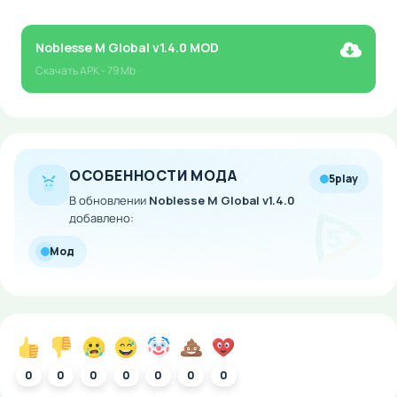
Noblesse M Global v1.4.0 MOD
Скачать
APK
- 79 Mb
ОСОБЕННОСТИ МОДА
5play
В обновлении
Noblesse M Global v1.4.0
добавлено:
Мод
0
0
0
0
0
0
0