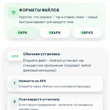
Большое количество подсказок для облегчения
прохождения
ФОРМАТЫ ФАЙЛОВ
Коротко: что скачали — так и ставим. Ниже — самый
Пятьдесят разнообразных уровней и локаций
быстрый вариант для каждого типа.
Высокое качество визуального оформления
Тревожная и мистическая атмосфера
APK
XAPK
APKS
Интуитивный игровой интерфейс
Обычная установка
APK
Откройте файл — Android установит как
стандартное приложение (подойдёт любой
файловый менеджер).
Нажмите на APK
1
Откройте через «Файлы» или скачивания браузера.
Подтвердите установку
2
Если спросит разрешение — включите «Установка из
неизвестных».