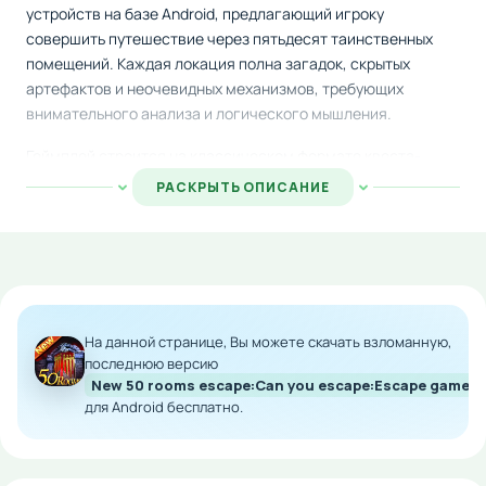
устройств на базе Android, предлагающий игроку
совершить путешествие через пятьдесят таинственных
помещений. Каждая локация полна загадок, скрытых
артефактов и неочевидных механизмов, требующих
внимательного анализа и логического мышления.
Геймплей строится на классическом формате квеста-
побега: необходимо тщательно осмотреть окружение,
РАСКРЫТЬ ОПИСАНИЕ
обнаружить замаскированные объекты, активировать
рычаги и устройства, чтобы разблокировать выход.
Напряженная и немного жуткая атмосфера усиливает
эффект погруженности в мистическое поместье, где
разворачиваются все события приключения.
На данной странице, Вы можете скачать взломанную,
Скачайте на Android и погружайтесь в атмосферу
последнюю версию
разгадывания головоломок, исследуя каждый уголок
New 50 rooms escape:Can you escape:Escape game I
таинственной усадьбы с её многочисленными секретами и
для Android бесплатно.
неразгаданными тайнами.
Особенности мода: