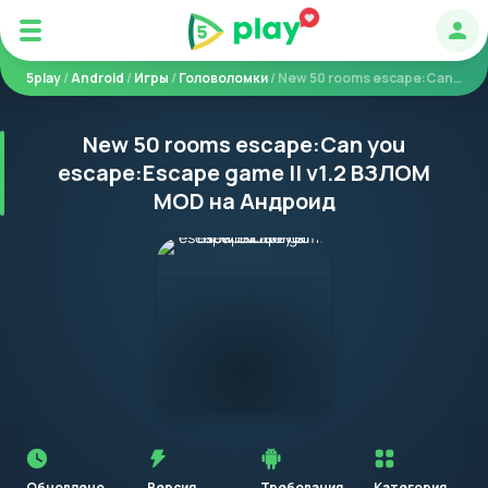
Авт
5play
/
Android
/
Игры
/
Головоломки
/ New 50 rooms escape:Can you escape:Escape game II
New 50 rooms escape:Can you
escape:Escape game II v1.2 ВЗЛОМ
MOD на Андроид
Перед
установкой
приложения
Обновлено
Версия
Требования
Категория