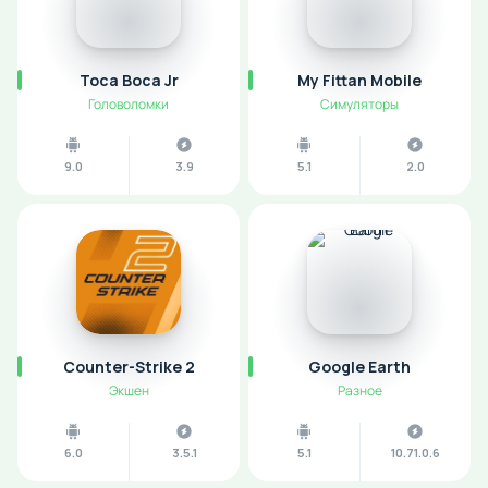
Toca Boca Jr
My Fittan Mobile
Головоломки
Симуляторы
9.0
3.9
5.1
2.0
Counter-Strike 2
Google Earth
Экшен
Разное
6.0
3.5.1
5.1
10.71.0.6