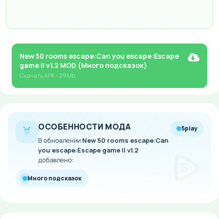
New 50 rooms escape:Can you escape:Escape
game II v1.2 MOD (Много подсказок)
Скачать
APK
- 29 Mb
ОСОБЕННОСТИ МОДА
5play
В обновлении
New 50 rooms escape:Can
you escape:Escape game II v1.2
добавлено:
Много подсказок