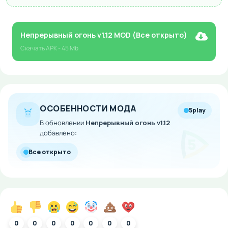
Непрерывный огонь v1.12 MOD (Все открыто)
Скачать
APK
- 45 Mb
ОСОБЕННОСТИ МОДА
5play
В обновлении
Непрерывный огонь v1.12
добавлено:
Все открыто
0
0
0
0
0
0
0