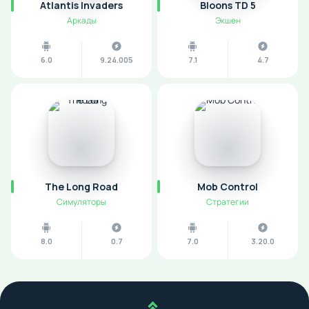
Atlantis Invaders
Bloons TD 5
Аркады
Экшен
6.0
9.24.005
7.1
4.7
The Long Road
Mob Control
Симуляторы
Стратегии
8.0
0.7
7.0
3.20.0
Наверх