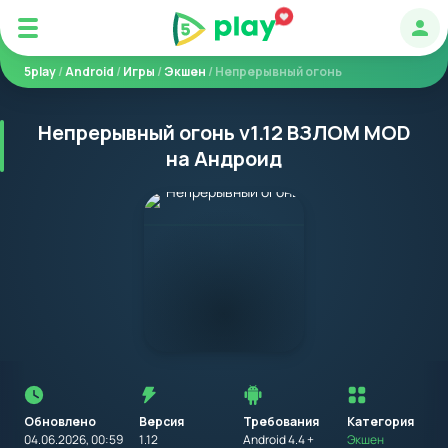
Авт
5play
/
Android
/
Игры
/
Экшен
/ Непрерывный огонь
Непрерывный огонь v1.12 ВЗЛОМ MOD
на Андроид
Перед
установкой
приложения
Обновлено
Версия
Требования
на
Категория
устройство
04.06.2026, 00:59
1.12
Android 4.4 +
Экшен