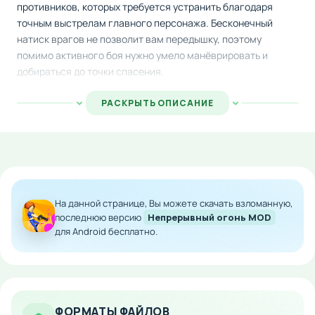
противников, которых требуется устранить благодаря
точным выстрелам главного персонажа. Бесконечный
натиск врагов не позволит вам передышку, поэтому
помимо активного боя нужно умело манёврировать и
добираться до точки спасения.
Когда ситуация становится критической, герой может
РАСКРЫТЬ ОПИСАНИЕ
применить специальные боевые умения, способные за
один раз уничтожить множество противников и перевести
дух. Скачайте игру на Android и почувствуйте адреналин
настоящего боевика!
Особенности мода:
На данной странице, Вы можете скачать взломанную,
последнюю версию
Непрерывный огонь MOD
Все уровни и боевые способности
для Android бесплатно.
разблокированы с самого начала
Полный доступ к арсеналу персонажа
Никаких ограничений по использованию
спецумений
Беспрепятственное прохождение всех миссий
ФОРМАТЫ ФАЙЛОВ