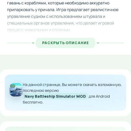
гавань с кораблями, которые необходимо аккуратно
припарковать у причала. Игра предлагает реалистичное
управление судном с использованием штурвала и
специальных органов управления, что делает игровой
процесс уникальным и сложным.
Управление морским транспортом значительно
РАСКРЫТЬ ОПИСАНИЕ
отличается от управления автомобилем, поэтому каждый
игрок сможет получить совершенно новый опыт. Вам
предстоит избегать подводных препятствий, скал и других
опасностей, демонстрируя навыки маневрирования.
Качественная графика и детальная физическая модель
поведения корабля на волнах создают атмосферу полного
На данной странице, Вы можете скачать взломанную,
погружения в морскую стихию.
последнюю версию
Navy Battleship Simulator MOD
для Android
Особенности мода:
бесплатно.
Режим бога — полная защита от столкновений и
повреждений
Беспрепятственное прохождение всех миссий