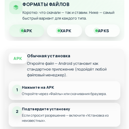
Отключение ограничений по здоровью корабля
ФОРМАТЫ ФАЙЛОВ
Коротко: что скачали — так и ставим. Ниже — самый
Свободное передвижение без штрафов
быстрый вариант для каждого типа.
Скачайте Navy Battleship Simulator прямо на свой Андроид-
устройство и начните захватывающее морское
APK
XAPK
APKS
приключение уже сегодня!
Обычная установка
APK
Откройте файл — Android установит как
стандартное приложение (подойдёт любой
файловый менеджер).
Нажмите на APK
1
Откройте через «Файлы» или скачивания браузера.
Подтвердите установку
2
Если спросит разрешение — включите «Установка из
неизвестных».