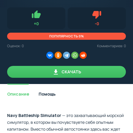
с
Android,
Для установки приложения на Android устройство важно
стоит
обращать внимание на установленную версию Android
учитывать
OS. Мы указываем минимально необходимую версию для
версию
запуска приложения.
OS.
Нравится
Не нравится (0.
+
0
-
0
Мы
всегда
указываем
ПОПУЛЯРНОСТЬ 0%
минимальные
требования,
Оценок:
0
Комментариев: 0
необходимые
для
корректной
работы
приложения.
СКАЧАТЬ
Описание
Помощь
Navy Battleship Simulator
— это захватывающий морской
симулятор, в котором вы почувствуете себя опытным
капитаном. Вместо обычной автостоянки здесь вас ждет