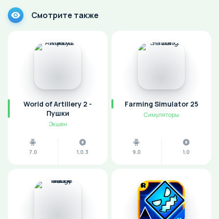
Смотрите также
World of Artillery 2 -
Farming Simulator 25
Пушки
Симуляторы
Экшен
7.0
1.0.3
9.0
1.0