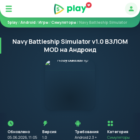
Авт
5play
/
Android
/
Игры
/
Симуляторы
/ Navy Battleship Simulator
Navy Battleship Simulator v1.0 ВЗЛОМ
MOD на Андроид
Перед
установкой
приложения
Обновлено
Версия
Требования
на
Категория
устройство
05.06.2026, 11:05
1.0
Android 2.3 +
Симуляторы