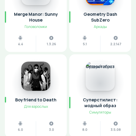
Merge Manor: Sunny
Geometry Dash
House
SubZero
Головоломки
Аркады
4.4
1.3.26
5.1
2.2.147
Boyfriend to Death
Суперстилист:
модный образ
Для взрослых
Симуляторы
6.0
3.0
8.0
3.5.08