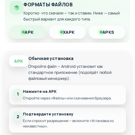
ФОРМАТЫ ФАЙЛОВ
наслаждайтесь беспрепятственным развитием вашей
империи развлечений без временных ожиданий и
Коротко: что скачали — так и ставим. Ниже — самый
быстрый вариант для каждого типа.
финансовых затруднений.
APK
XAPK
APKS
Обычная установка
APK
Откройте файл — Android установит как
стандартное приложение (подойдёт любой
файловый менеджер).
Нажмите на APK
1
Откройте через «Файлы» или скачивания браузера.
Подтвердите установку
2
Если спросит разрешение — включите «Установка из
неизвестных».