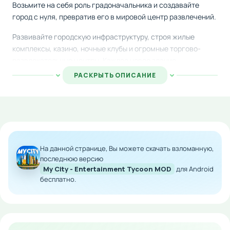
Возьмите на себя роль градоначальника и создавайте
город с нуля, превратив его в мировой центр развлечений.
Развивайте городскую инфраструктуру, строя жилые
комплексы, казино, ночные клубы и огромные торгово-
развлекательные центры. Каждое новое здание
притягивает волны туристов и путешественников,
РАСКРЫТЬ ОПИСАНИЕ
пополняя бюджет вашего города. Расширяйте экономику и
открывайте новые районы для постоянного роста и
процветания.
Особенности мода:
На данной странице, Вы можете скачать взломанную,
Неограниченные финансовые ресурсы для
строительства
последнюю версию
My City - Entertainment Tycoon MOD
для Android
Мгновенное возведение всех сооружений
бесплатно.
Отсутствие ограничений по развитию города
Полная свобода творчества без экономических
забот
Скачайте модифицированную версию на Android и