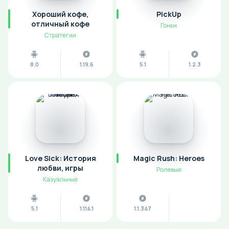
Хороший кофе,
PickUp
отличный кофе
Гонки
Стратегии
8.0
1.19.6
5.1
1.2.3
Love Sick: История
Magic Rush: Heroes
любви, игры
Ролевые
Казуальные
5.1
1.114.1
1.1.347