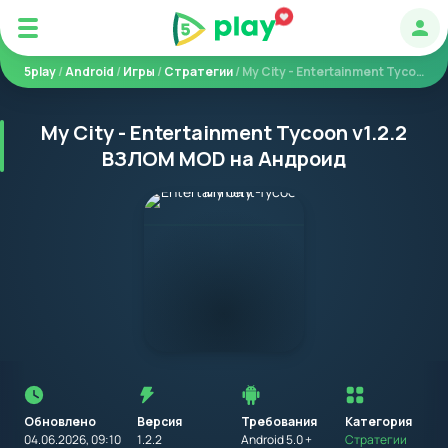
Авт
5play
/
Android
/
Игры
/
Стратегии
/ My City - Entertainment Tycoon
My City - Entertainment Tycoon v1.2.2
ВЗЛОМ MOD на Андроид
Перед
установкой
приложения
Обновлено
Версия
Требования
на
Категория
устройство
04.06.2026, 09:10
1.2.2
Android 5.0 +
Стратегии