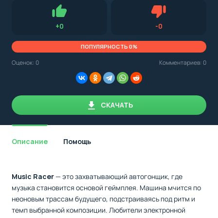
Для установки приложения на Android устройство важно
стоит
обращать внимание на установленную версию Android
учитывать
OS. Мы указываем минимально необходимую версию для
версию
запуска приложения.
OS.
Нравится
Не нравится (0.0
+
0
-
0
Мы
всегда
указываем
ПОПУЛЯРНОСТЬ 0%
минимальные
требования,
Оценок:
0
Комментариев: 0
необходимые
для
корректной
работы
приложения.
СКАЧАТЬ
Описание
Помощь
Music Racer
— это захватывающий автогонщик, где
музыка становится основой геймплея. Машина мчится по
неоновым трассам будущего, подстраиваясь под ритм и
темп выбранной композиции. Любители электронной