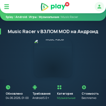
Авт
5play
/
Android
/
Игры
/
Музыкальные
/ Music Racer
Music Racer v ВЗЛОМ MOD на Андроид
Перед
установкой
приложения
Обновлено
Требования
на
Категория
Стоимость
устройство
04.06.2026, 01:00
Android 5.0 +
Музыкальные
Бесплатно
с
Android,