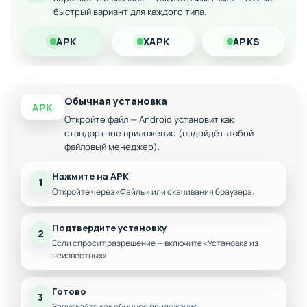
гонок, не тратя деньги на внутриигровые покупки.
быстрый вариант для каждого типа.
APK
XAPK
APKS
Обычная установка
APK
Откройте файл — Android установит как
стандартное приложение (подойдёт любой
файловый менеджер).
Нажмите на APK
1
Откройте через «Файлы» или скачивания браузера.
Подтвердите установку
2
Если спросит разрешение — включите «Установка из
неизвестных».
Готово
3
Запускайте как обычное приложение.