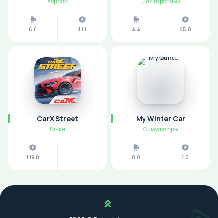
Хоррор
Для взрослых
6.0
1.1.1
4.4
25.0
CarX Street
My Winter Car
Гонки
Симуляторы
1.19.0
8.0
1.0
Наверх