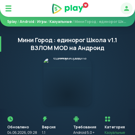
Авт
5play
/
Android
/
Игры
/
Казуальные
/ Мини Город : единорог Школа
Мини Город : единорог Школа v1.1
ВЗЛОМ MOD на Андроид
Перед
установкой
приложения
Обновлено
Версия
Требования
на
Категория
устройство
04.06.2026, 09:28
1.1
Android 5.0 +
Казуальные