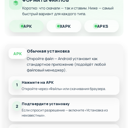
ФОРМАТЫ ФАЙЛОВ
аксессуаров
Коротко: что скачали — так и ставим. Ниже — самый
Множество интерактивных локаций с
быстрый вариант для каждого типа.
уникальным оформлением
APK
XAPK
APKS
Занимательные мини-игры и развивающие
задачи
Простой и удобный интерфейс для маленьких
пользователей
Обычная установка
APK
Отсутствие в-приложений и агрессивной
рекламы
Откройте файл — Android установит как
стандартное приложение (подойдёт любой
файловый менеджер).
Нажмите на APK
1
Откройте через «Файлы» или скачивания браузера.
Подтвердите установку
2
Если спросит разрешение — включите «Установка из
неизвестных».