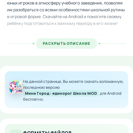
юных игроков в атмосферу учебного заведения, позволяя
им разобраться со всеми особенностями школьной рутины
в игровой форме. Скачайте на Android и помогите своему
ребёнку подготовиться к важному периоду в его жизни!
В процессе прохождения игроки смогут подобрать своему
персонажу школьную одежду, собрать полный набор
РАСКРЫТЬ ОПИСАНИЕ
необходимых принадлежностей и портфель, а также
завести новых друзей среди одноклассников. Каждый
уголок виртуальной школы разработан с любовью и
содержит массу интерактивных элементов для
взаимодействия.
На данной странице, Вы можете скачать взломанную,
Прогулка по различным учебным зонам принесёт радость
последнюю версию
Мини Город : единорог Школа MOD
для Android
благодаря оригинальным мини-заданиям и головоломкам.
бесплатно.
Ребёнок будет развивать логику, внимательность и
познавательные способности, не скучая ни секунды!
Особенности мода:
Полная свобода в выборе школьной формы и