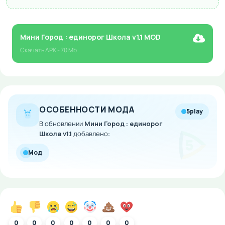
Мини Город : единорог Школа v1.1 MOD
Скачать
APK
- 70 Mb
ОСОБЕННОСТИ МОДА
5play
В обновлении
Мини Город : единорог
Школа v1.1
добавлено:
Мод
0
0
0
0
0
0
0