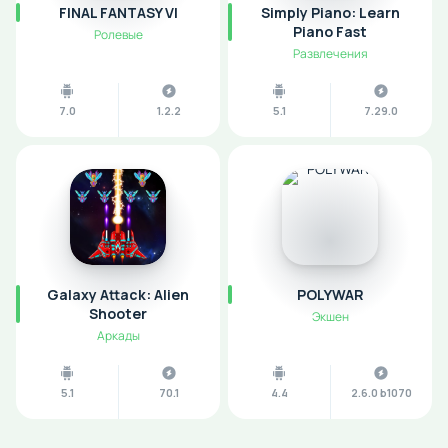
FINAL FANTASY VI
Simply Piano: Learn
Piano Fast
Ролевые
Развлечения
7.0
1.2.2
5.1
7.29.0
Galaxy Attack: Alien
POLYWAR
Shooter
Экшен
Аркады
5.1
70.1
4.4
2.6.0 b1070