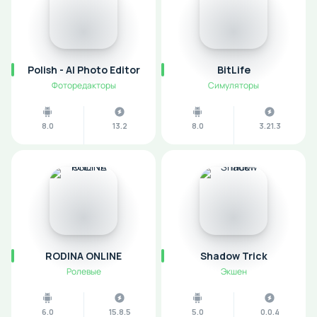
Polish - AI Photo Editor
BitLife
Фоторедакторы
Симуляторы
8.0
13.2
8.0
3.21.3
RODINA ONLINE
Shadow Trick
Ролевые
Экшен
6.0
15.8.5
5.0
0.0.4