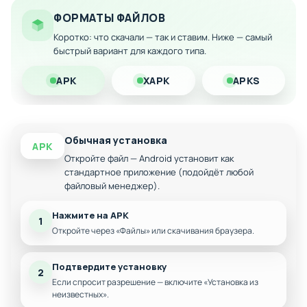
Особенности мода:
ФОРМАТЫ ФАЙЛОВ
Разблокировка всех локаций и уровней
Коротко: что скачали — так и ставим. Ниже — самый
быстрый вариант для каждого типа.
Неограниченное количество игровой валюты
Доступ ко всем дополнительным скинам
APK
XAPK
APKS
Оптимизация производительности и убрание
рекламы
Обычная установка
APK
Откройте файл — Android установит как
стандартное приложение (подойдёт любой
файловый менеджер).
Нажмите на APK
1
Откройте через «Файлы» или скачивания браузера.
Подтвердите установку
2
Если спросит разрешение — включите «Установка из
неизвестных».