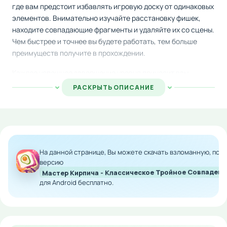
где вам предстоит избавлять игровую доску от одинаковых
элементов. Внимательно изучайте расстановку фишек,
находите совпадающие фрагменты и удаляйте их со сцены.
Чем быстрее и точнее вы будете работать, тем больше
преимуществ получите в прохождении.
Каждое успешное завершение уровня приносит вам
драгоценные монеты, которые открывают доступ к новым
РАСКРЫТЬ ОПИСАНИЕ
игровым зонам и оригинальным оформлениям для плиток.
Постепенно сложность задач возрастает, предлагая всё
более сложные комбинации и головокружительные
испытания для опытных игроков.
Скачайте модифицированную версию на Android и
На данной странице, Вы можете скачать взломанную, по
наслаждайтесь непрерывным процессом
версию
Мастер Кирпича - Классическое Тройное Совпаден
совершенствования своих навыков логического
для Android бесплатно.
мышления. Игра подходит для всех возрастов и
обеспечивает часы увлекательного
времяпрепровождения.