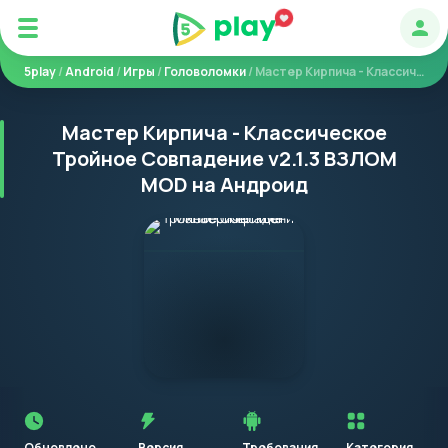
Авт
5play
/
Android
/
Игры
/
Головоломки
/ Мастер Кирпича - Классическое Тройное Совпадение
Мастер Кирпича - Классическое
Тройное Совпадение v2.1.3 ВЗЛОМ
MOD на Андроид
Перед
установкой
приложения
Обновлено
Версия
Требования
Категория