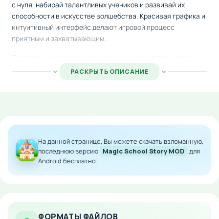
с нуля, набирай талантливых учеников и развивай их
способности в искусстве волшебства. Красивая графика и
интуитивный интерфейс делают игровой процесс
приятным и захватывающим.
Постепенно расширяй территорию школы, строй новые
помещения для обучения и тренировок, улучшай
РАСКРЫТЬ ОПИСАНИЕ
инфраструктуру. Выполняй разнообразные задания,
собирай ресурсы и используй их для прогресса. Каждое
решение влияет на развитие твоего учебного заведения,
позволяя создать по-настоящему уникальную академию
магии.
На данной странице, Вы можете скачать взломанную,
Взаимодействуй с друзьями в многопользовательском
последнюю версию
Magic School Story MOD
для
режиме, участвуй в совместных событиях и
Android бесплатно.
соревнованиях. Сравнивай успехи своей школы с
достижениями других игроков и доказывай, что твоя
академия лучшая.
Особенности мода:
ФОРМАТЫ ФАЙЛОВ