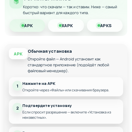
Бесконечное количество игровой валюты
Коротко: что скачали — так и ставим. Ниже — самый
быстрый вариант для каждого типа.
Мгновенное строительство зданий
Все предметы доступны без ограничений
APK
XAPK
APKS
Разблокированы премиум-функции
Обычная установка
APK
Откройте файл — Android установит как
стандартное приложение (подойдёт любой
файловый менеджер).
Нажмите на APK
1
Откройте через «Файлы» или скачивания браузера.
Подтвердите установку
2
Если спросит разрешение — включите «Установка из
неизвестных».