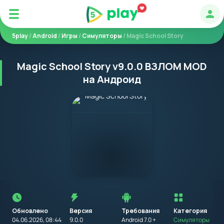
Авт
5play
/
Android
/
Игры
/
Симуляторы
/ Magic School Story
Magic School Story v9.0.0 ВЗЛОМ MOD
на Андроид
Перед
установкой
приложения
Обновлено
Версия
Требования
на
Категория
устройство
04.06.2026, 08:44
9.0.0
Android 7.0 +
Симуляторы