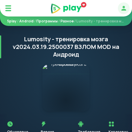
Авт
5play
/
Android
/
Программы
/
Разное
/ Lumosity - тренировка мозга
Lumosity - тренировка мозга
v2024.03.19.2500037 ВЗЛОМ MOD на
Андроид
Перед
установкой
приложения
Обновлено
Версия
Требования
Категория