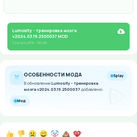
Lumosity - тренировка мозга
v2024.03.19.2500037 MOD
Скачать
APK
- 96 Mb
ОСОБЕННОСТИ МОДА
5play
В обновлении
Lumosity - тренировка
мозга v2024.03.19.2500037
добавлено:
Мод