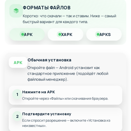
ФОРМАТЫ ФАЙЛОВ
Особенности мода:
Коротко: что скачали — так и ставим. Ниже — самый
Полный доступ ко всем тренировочным
быстрый вариант для каждого типа.
программам
Расширенная аналитика и детальные отчёты о
APK
XAPK
APKS
прогрессе
Дополнительные игровые режимы и уровни
сложности
Обычная установка
Улучшенный интерфейс без надоедливых
APK
уведомлений
Откройте файл — Android установит как
стандартное приложение (подойдёт любой
файловый менеджер).
Нажмите на APK
1
Откройте через «Файлы» или скачивания браузера.
Подтвердите установку
2
Если спросит разрешение — включите «Установка из
неизвестных».