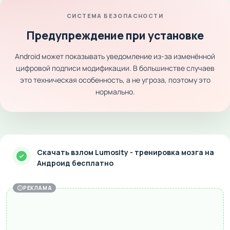
СИСТЕМА БЕЗОПАСНОСТИ
Предупреждение при установке
Android может показывать уведомление из-за изменённой
цифровой подписи модификации. В большинстве случаев
это техническая особенность, а не угроза, поэтому это
нормально.
Скачать взлом Lumosity - тренировка мозга на
Андроид бесплатно
РЕКЛАМА