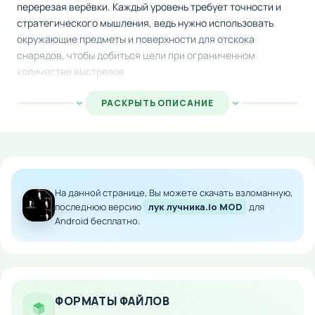
перерезая верёвки. Каждый уровень требует точности и
стратегического мышления, ведь нужно использовать
окружающие предметы и поверхности для отскока
снарядов, чтобы добиться цели при ограниченном
количестве выстрелов.
Основная задача — спасти всех пострадавших, не
РАСКРЫТЬ ОПИСАНИЕ
допустив потерь. Прямые выстрелы помогут редко,
поэтому придётся искать хитрые пути, задействуя
рикошеты и взаимодействие с окружающими объектами.
Каждый раунд ограничен по времени, что добавляет азарта
и требует быстрых решений.
На данной странице, Вы можете скачать взломанную,
Особенности мода:
последнюю версию
лук лучника.io MOD
для
Android бесплатно.
Сложные головоломки с использованием
физики и рикошетов
Ограниченное количество стрел и времени на
каждый уровень
ФОРМАТЫ ФАЙЛОВ
Разнообразные окружающие предметы для