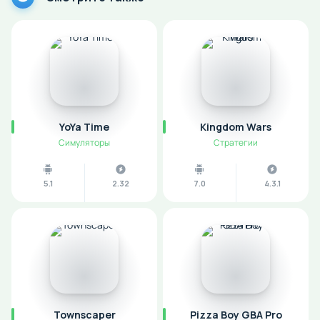
YoYa Time
Kingdom Wars
Симуляторы
Стратегии
5.1
2.32
7.0
4.3.1
Townscaper
Pizza Boy GBA Pro