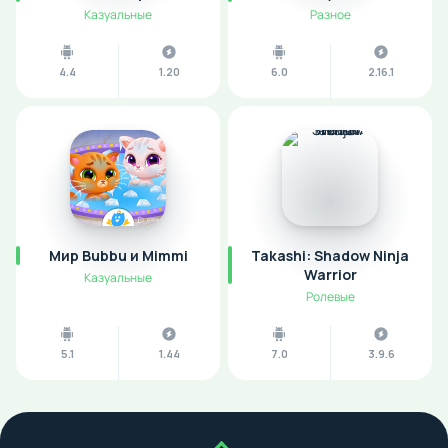
Казуальные
Разное
4.4
1.20
6.0
2.16.1
Мир Bubbu и Mimmi
Takashi: Shadow Ninja
Warrior
Казуальные
Ролевые
5.1
1.44
7.0
3.9.6