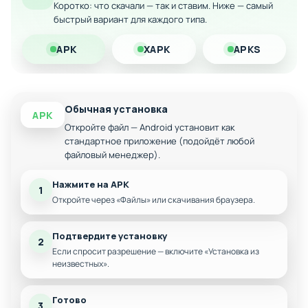
взаимодействия
Коротко: что скачали — так и ставим. Ниже — самый
быстрый вариант для каждого типа.
Интуитивное управление луком на сенсорном
экране
APK
XAPK
APKS
Прогрессивная сложность уровней
Скачайте модифицированную версию лук лучника.io на
Android прямо сейчас и проверьте свою меткость в
захватывающих испытаниях!
Обычная установка
APK
Откройте файл — Android установит как
стандартное приложение (подойдёт любой
файловый менеджер).
Нажмите на APK
1
Откройте через «Файлы» или скачивания браузера.
Подтвердите установку
2
Если спросит разрешение — включите «Установка из
неизвестных».
Готово
3