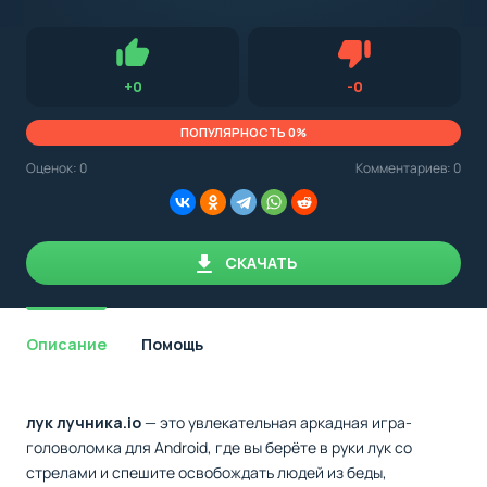
с
Android,
Для установки приложения на Android устройство важно
стоит
обращать внимание на установленную версию Android
учитывать
OS. Мы указываем минимально необходимую версию для
версию
запуска приложения.
OS.
Нравится
Не нравится (0.0
+
0
-
0
Мы
всегда
указываем
ПОПУЛЯРНОСТЬ 0%
минимальные
требования,
Оценок:
0
Комментариев: 0
необходимые
для
корректной
работы
приложения.
СКАЧАТЬ
Описание
Помощь
лук лучника.io
— это увлекательная аркадная игра-
головоломка для Android, где вы берёте в руки лук со
стрелами и спешите освобождать людей из беды,