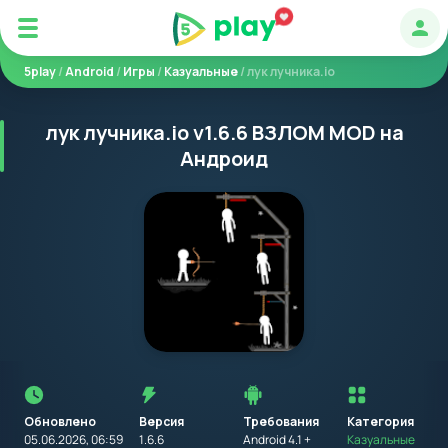
Авт
5play
/
Android
/
Игры
/
Казуальные
/ лук лучника.io
лук лучника.io v1.6.6 ВЗЛОМ MOD на
Андроид
Перед
установкой
приложения
Обновлено
Версия
Требования
на
Категория
устройство
05.06.2026, 06:59
1.6.6
Android 4.1 +
Казуальные