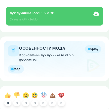
лук лучника.io v1.6.6 MOD
Скачать
APK
- 24 Mb
ОСОБЕННОСТИ МОДА
5play
В обновлении
лук лучника.io v1.6.6
добавлено:
Мод
0
0
0
0
0
0
0