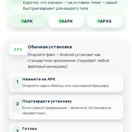
сенсорном экране
Коротко: что скачали — так и ставим. Ниже — самый
быстрый вариант для каждого типа.
Впечатляющая графика с яркими стикман-
персонажами
APK
XAPK
APKS
Скачайте модифицированную версию на Андроид и
наслаждайтесь полным функционалом игры без
ограничений!
Обычная установка
APK
Откройте файл — Android установит как
стандартное приложение (подойдёт любой
файловый менеджер).
Нажмите на APK
1
Откройте через «Файлы» или скачивания браузера.
Подтвердите установку
2
Если спросит разрешение — включите «Установка из
неизвестных».
Готово
3