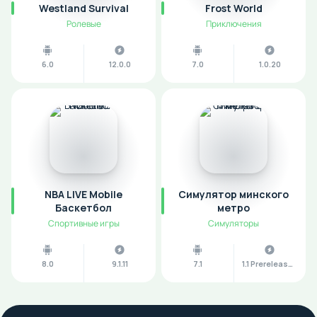
Westland Survival
Frost World
Ролевые
Приключения
6.0
12.0.0
7.0
1.0.20
NBA LIVE Mobile
Симулятор минского
Баскетбол
метро
Спортивные игры
Симуляторы
8.0
9.1.11
7.1
1.1 Prerelease 2