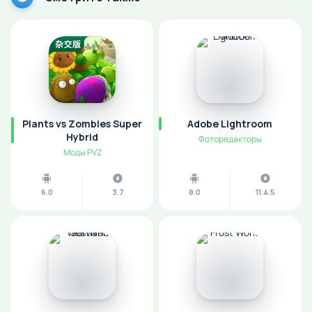
Plants vs Zombies Super
Adobe Lightroom
Hybrid
Фоторедакторы
Моды PVZ
6.0
3.7
8.0
11.4.5