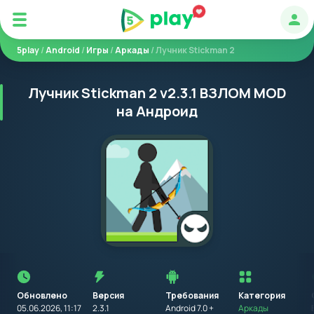
Авт
5play
/
Android
/
Игры
/
Аркады
/ Лучник Stickman 2
Лучник Stickman 2 v2.3.1 ВЗЛОМ MOD
на Андроид
Перед
установкой
приложения
Обновлено
Версия
Требования
на
Категория
устройство
05.06.2026, 11:17
2.3.1
Android 7.0 +
Аркады