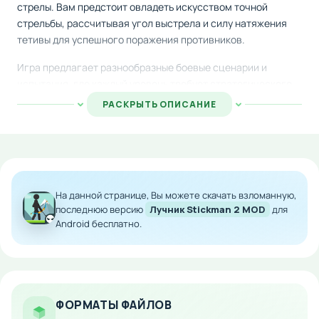
стрелы. Вам предстоит овладеть искусством точной
стрельбы, рассчитывая угол выстрела и силу натяжения
тетивы для успешного поражения противников.
Игра предлагает разнообразные боевые сценарии и
испытания, где каждый уровень требует стратегического
подхода и хорошей координации. Вы столкнётесь с
РАСКРЫТЬ ОПИСАНИЕ
различными врагами и препятствиями, преодолевая
которые сможете прокачивать своего героя и улучшать его
способности.
Особенности мода:
На данной странице, Вы можете скачать взломанную,
Многочисленные игровые режимы с разной
последнюю версию
Лучник Stickman 2 MOD
для
сложностью
Android бесплатно.
Онлайн-турниры и PvP-поединки против других
игроков
Расширенный арсенал оружия и специальные
стрелы
ФОРМАТЫ ФАЙЛОВ
Простое и интуитивное управление на