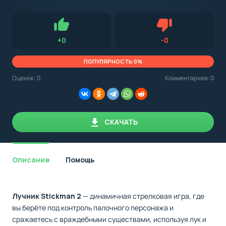
с
Android,
Для установки приложения на Android устройство важно
стоит
обращать внимание на установленную версию Android
учитывать
OS. Мы указываем минимально необходимую версию для
версию
запуска приложения.
OS.
Нравится
Не нравится (0.0
+
0
-
0
Мы
всегда
указываем
ПОПУЛЯРНОСТЬ 0%
минимальные
требования,
Оценок:
0
Комментариев: 0
необходимые
для
корректной
работы
приложения.
СКАЧАТЬ
Описание
Помощь
Лучник Stickman 2
— динамичная стрелковая игра, где
вы берёте под контроль палочного персонажа и
сражаетесь с враждебными существами, используя лук и