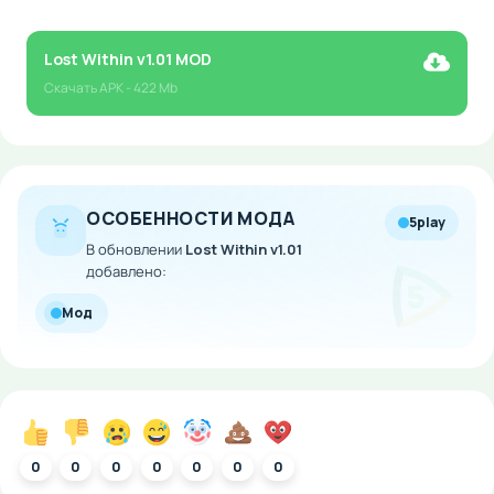
Lost Within v1.01 MOD
Скачать
APK
- 422 Mb
ОСОБЕННОСТИ МОДА
5play
В обновлении
Lost Within v1.01
добавлено:
Мод
0
0
0
0
0
0
0