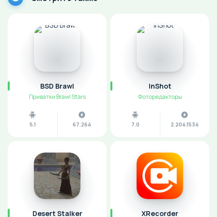
BSD Brawl
InShot
Приватки Brawl Stars
Фоторедакторы
5.1
67.264
7.0
2.204.1534
Desert Stalker
XRecorder