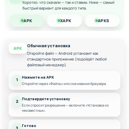
Коротко: что скачали — так и ставим. Ниже — самый
Расширенный арсенал крафтируемого оружия
быстрый вариант для каждого типа.
Дополнительные локации и маршруты эвакуации
APK
XAPK
APKS
Усложнённый искусственный интеллект врагов
Новые пугающие сценарии и встречи
Обычная установка
APK
Откройте файл — Android установит как
стандартное приложение (подойдёт любой
файловый менеджер).
Нажмите на APK
1
Откройте через «Файлы» или скачивания браузера.
Подтвердите установку
2
Если спросит разрешение — включите «Установка из
неизвестных».
Готово
3