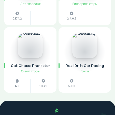
Для взрослых
Видеоредакторы
0.17.1.2
2.4.0.3
Cat Chaos: Prankster
Real Drift Car Racing
Симуляторы
Гонки
6.0
1.0.29
5.0.8
Наверх