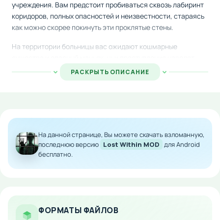
учреждения. Вам предстоит пробиваться сквозь лабиринт
коридоров, полных опасностей и неизвестности, стараясь
как можно скорее покинуть эти проклятые стены.
На территории больницы вас ожидают кошмарные
существа и опасный маньяк, чьи преступления наводят
ужас. Выживание зависит от находчивости — собирайте
РАСКРЫТЬ ОПИСАНИЕ
предметы вокруг себя и конструируйте из них
импровизированное вооружение. Когда боевых навыков
недостаточно, остаётся надеяться на скорость и
интуицию.
Помните, что проходы и двери здания могут привести как к
На данной странице, Вы можете скачать взломанную,
спасению, так и в ловушку. Каждое решение может стать
последнюю версию
Lost Within MOD
для Android
бесплатно.
последним. Скачайте модифицированную версию на
Android и испытайте настоящий страх в компании
потрясающей 3D-графики.
Особенности мода:
ФОРМАТЫ ФАЙЛОВ
Улучшенная графика и детализация окружения