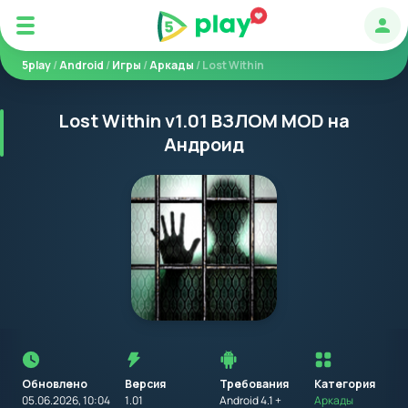
Авт
5play
/
Android
/
Игры
/
Аркады
/ Lost Within
Lost Within v1.01 ВЗЛОМ MOD на
Андроид
Перед
установкой
приложения
Обновлено
Версия
Требования
на
Категория
устройство
05.06.2026, 10:04
1.01
Android 4.1 +
Аркады