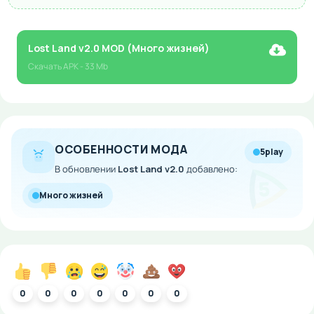
Lost Land v2.0 MOD (Много жизней)
Скачать
APK
- 33 Mb
ОСОБЕННОСТИ МОДА
5play
В обновлении
Lost Land v2.0
добавлено:
Много жизней
0
0
0
0
0
0
0