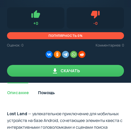
с
Android,
Для установки приложения на Android устройство важно
стоит
обращать внимание на установленную версию Android
учитывать
OS. Мы указываем минимально необходимую версию для
версию
запуска приложения.
OS.
Нравится
Не нравится (0.0
+
0
-
0
Мы
всегда
указываем
ПОПУЛЯРНОСТЬ 0%
минимальные
требования,
Оценок:
0
Комментариев: 0
необходимые
для
корректной
работы
приложения.
СКАЧАТЬ
Описание
Помощь
Lost Land
— увлекательное приключение для мобильных
устройств на базе Android, сочетающее элементы квеста с
интерактивными головоломками и сценами поиска