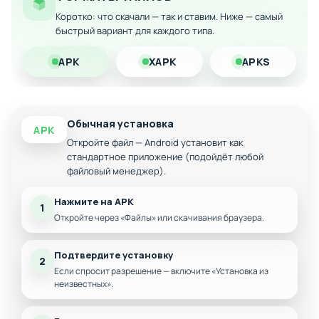
беспрерывного прохождения
Коротко: что скачали — так и ставим. Ниже — самый
быстрый вариант для каждого типа.
Полная свобода действий без страха потерять
попытки
APK
XAPK
APKS
Комфортный игровой процесс без ограничений
по времени
Возможность проходить сложные уровни
столько раз, сколько требуется
Обычная установка
APK
Откройте файл — Android установит как
стандартное приложение (подойдёт любой
файловый менеджер).
Нажмите на APK
1
Откройте через «Файлы» или скачивания браузера.
Подтвердите установку
2
Если спросит разрешение — включите «Установка из
неизвестных».