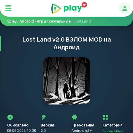
Авт
5play
/
Android
/
Игры
/
Казуальные
/ Lost Land
Lost Land v2.0 ВЗЛОМ MOD на
Андроид
Перед
установкой
приложения
Обновлено
Версия
Требования
на
Категория
устройство
05.06.2026, 10:08
2.0
Android 4.1 +
Казуальные