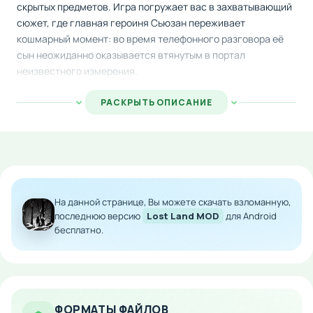
скрытых предметов. Игра погружает вас в захватывающий
сюжет, где главная героиня Сьюзан переживает
кошмарный момент: во время телефонного разговора её
сын неожиданно оказывается втянутым в портал
неизвестного измерения.
Оставив позади летний дом, женщина отправляется в
РАСКРЫТЬ ОПИСАНИЕ
отчаянный поиск своего ребёнка сквозь мистические
земли, полные опасностей и загадок. На каждом шагу
героиню ожидают встречи с необычными обитателями
этого странного мира, разгадывание сложных
головоломок и преодоление множественных преград,
преграждающих путь к спасению сына.
На данной странице, Вы можете скачать взломанную,
последнюю версию
Lost Land MOD
для Android
Скачай эту захватывающую историю на Android и помоги
бесплатно.
Сьюзан найти дорогу в потерянный мир, чтобы вернуть
семью в безопасность.
Особенности мода:
ФОРМАТЫ ФАЙЛОВ
Неограниченное количество жизней для