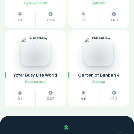
Музыкальные
Аркады
5.1
2.8.4
5.1
3.6.3
YoYa: Busy Life World
Garten of Banban 4
Казуальные
Хоррор
5.1
3.37
9.0
1.0.8
Наверх