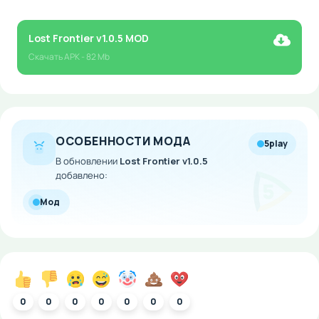
Lost Frontier v1.0.5 MOD
Скачать
APK
- 82 Mb
ОСОБЕННОСТИ МОДА
5play
В обновлении
Lost Frontier v1.0.5
добавлено:
Мод
0
0
0
0
0
0
0