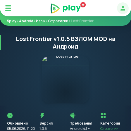
Авт
5play
/
Android
/
Игры
/
Стратегии
/ Lost Frontier
Lost Frontier v1.0.5 ВЗЛОМ MOD на
Андроид
Перед
установкой
приложения
Обновлено
Версия
Требования
на
Категория
устройство
05.06.2026, 11:20
1.0.5
Android 4.1 +
Стратегии