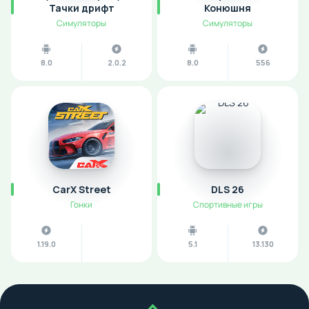
Тачки дрифт
Конюшня
Симуляторы
Симуляторы
8.0
2.0.2
8.0
556
CarX Street
DLS 26
Гонки
Спортивные игры
1.19.0
5.1
13.130