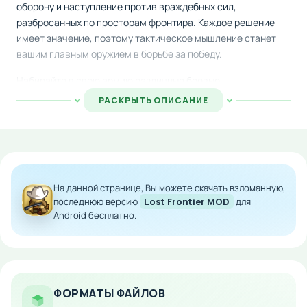
оборону и наступление против враждебных сил,
разбросанных по просторам фронтира. Каждое решение
имеет значение, поэтому тактическое мышление станет
вашим главным оружием в борьбе за победу.
Набирайте в свою армию различные боевые
подразделения: стрелков, кавалеристов, пулемётчиков и
РАСКРЫТЬ ОПИСАНИЕ
множество других специалистов. Все они вооружены
уникальным оружием и обладают собственными боевыми
характеристиками. Выбирайте стратегию размещения и
атаки, чтобы уничтожить всех противников на поле боя.
Игра предлагает около двадцати интересных боевых
На данной странице, Вы можете скачать взломанную,
заданий, более двадцати различных боевых юнитов и
последнюю версию
Lost Frontier MOD
для
Android бесплатно.
девять уникальных лидеров на выбор. Каждый герой
привносит свои особенности и преимущества в сражения.
Особенности мода:
Модифицированная версия с расширенными
ФОРМАТЫ ФАЙЛОВ
возможностями