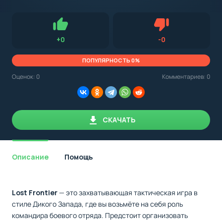
с
Android,
Для установки приложения на Android устройство важно
стоит
обращать внимание на установленную версию Android
учитывать
OS. Мы указываем минимально необходимую версию для
версию
запуска приложения.
OS.
Нравится
Не нравится (0.0
+
0
-
0
Мы
всегда
указываем
ПОПУЛЯРНОСТЬ 0%
минимальные
требования,
Оценок:
0
Комментариев: 0
необходимые
для
корректной
работы
приложения.
СКАЧАТЬ
Описание
Помощь
Lost Frontier
— это захватывающая тактическая игра в
стиле Дикого Запада, где вы возьмёте на себя роль
командира боевого отряда. Предстоит организовать