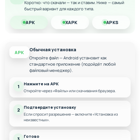
Коротко: что скачали — так и ставим. Ниже — самый
Пошаговая боевая система
быстрый вариант для каждого типа.
Множество уникальных воинов и героев
APK
XAPK
APKS
Разнообразные миссии и боевые сценарии
Стратегическая глубина геймплея
Обычная установка
APK
Откройте файл — Android установит как
стандартное приложение (подойдёт любой
файловый менеджер).
Нажмите на APK
1
Откройте через «Файлы» или скачивания браузера.
Подтвердите установку
2
Если спросит разрешение — включите «Установка из
неизвестных».
Готово
3