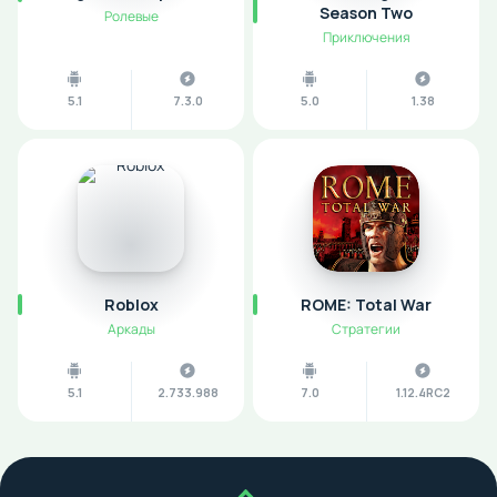
Season Two
Ролевые
Приключения
5.1
7.3.0
5.0
1.38
Roblox
ROME: Total War
Аркады
Стратегии
5.1
2.733.988
7.0
1.12.4RC2