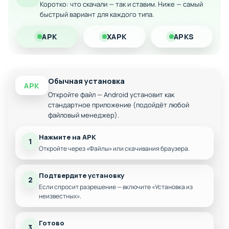
Система достижений и таблица лидеров
Коротко: что скачали — так и ставим. Ниже — самый
быстрый вариант для каждого типа.
Выбор между развитием обороны и наступления
Оптимизированная версия для Android-
APK
XAPK
APKS
устройств
Обычная установка
APK
Откройте файл — Android установит как
стандартное приложение (подойдёт любой
файловый менеджер).
Нажмите на APK
1
Откройте через «Файлы» или скачивания браузера.
Подтвердите установку
2
Если спросит разрешение — включите «Установка из
неизвестных».
Готово
3