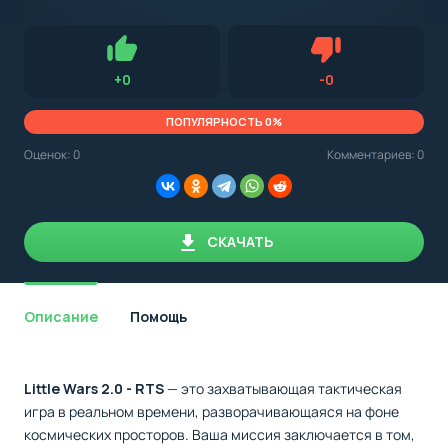
с
Android,
Для установки приложения на Android устройство важно
стоит
обращать внимание на установленную версию Android
учитывать
OS. Мы указываем минимально необходимую версию для
версию
запуска приложения.
OS.
Нравится
Не нравится (0.0
+
0
-
0
Мы
всегда
указываем
ПОПУЛЯРНОСТЬ 0%
минимальные
требования,
Оценок:
0
Комментариев: 0
необходимые
для
корректной
работы
приложения.
СКАЧАТЬ
Описание
Помощь
Little Wars 2.0 - RTS
— это захватывающая тактическая
игра в реальном времени, разворачивающаяся на фоне
космических просторов. Ваша миссия заключается в том,