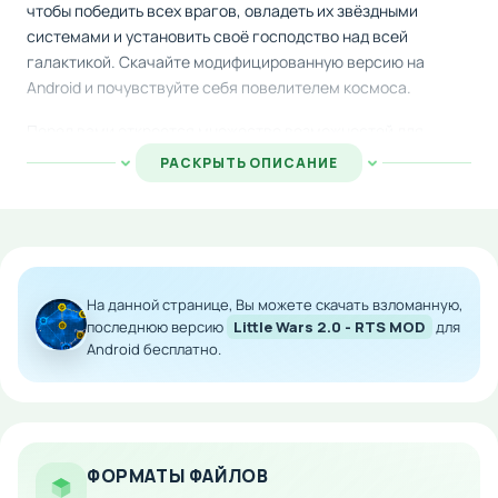
чтобы победить всех врагов, овладеть их звёздными
системами и установить своё господство над всей
галактикой. Скачайте модифицированную версию на
Android и почувствуйте себя повелителем космоса.
Перед вами откроется множество возможностей для
развития стратегического мышления. Решайте, на чём
РАСКРЫТЬ ОПИСАНИЕ
сосредоточить ресурсы — усиливать защиту базы или
наращивать военный флот. Каждое решение влияет на
исход сражений и вашу дорогу к победе. В игре вас
ожидают свыше ста пятидесяти разнообразных миссий,
система достижений и возможность попасть в рейтинг
На данной странице, Вы можете скачать взломанную,
лучших игроков.
последнюю версию
Little Wars 2.0 - RTS MOD
для
Android бесплатно.
Особенности мода:
Стратегическая тактика в реальном времени
Масштабная галактика для завоевания
Более 150 уровней с растущей сложностью
ФОРМАТЫ ФАЙЛОВ