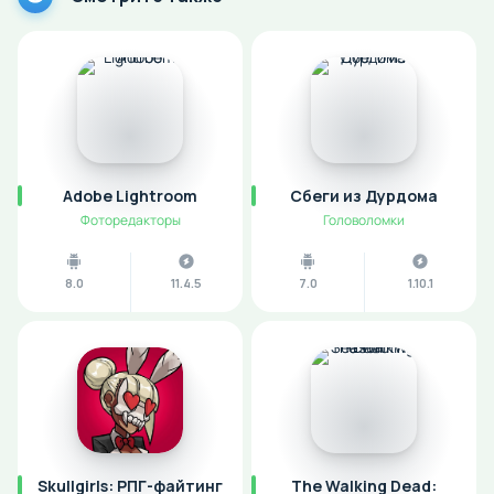
Adobe Lightroom
Сбеги из Дурдома
Фоторедакторы
Головоломки
8.0
11.4.5
7.0
1.10.1
Skullgirls: РПГ-файтинг
The Walking Dead: