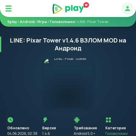
Авт
5play
/
Android
/
Игры
/
Головоломки
/ LINE: Pixar Tower
LINE: Pixar Tower v1.4.6 ВЗЛОМ MOD на
Андроид
Перед
установкой
приложения
Обновлено
Версия
Требования
на
Категория
устройство
04.06.2026, 02:38
1.4.6
Android 5.0 +
Головоломки