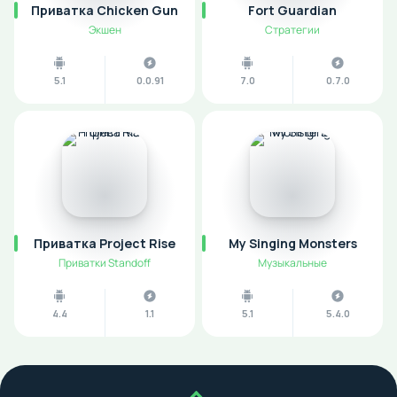
Приватка Chicken Gun
Fort Guardian
Экшен
Стратегии
5.1
0.0.91
7.0
0.7.0
Приватка Project Rise
My Singing Monsters
Приватки Standoff
Музыкальные
4.4
1.1
5.1
5.4.0