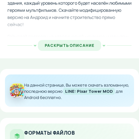
здания, каждый уровень которого будет населён любимыми
героями мультфильмов. Скачайте модифицированную
версию на Андроид и начните строительство прямо
сейчас!
Геймплей построен на классической механике «матч-три»,
где вам нужно составлять последовательности из
РАСКРЫТЬ ОПИСАНИЕ
одинаковых элементов, чтобы пройти очередной уровень.
С каждым завершённым этапом ваша башня растёт выше, а
игра становится всё более захватывающей. Используйте
тактику и логику, чтобы добиться максимального
прогресса.
На данной странице, Вы можете скачать взломанную,
Специальные усилители и бонусы помогут вам
последнюю версию
LINE: Pixar Tower MOD
для
Android бесплатно.
преодолевать сложные испытания быстрее.
Экспериментируйте с комбинациями и раскрывайте новые
возможности по мере прохождения игры.
Особенности мода:
ФОРМАТЫ ФАЙЛОВ
Неограниченные ресурсы и внутриигровая