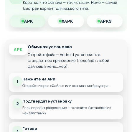
Коротко: что скачали — так и ставим. Ниже — самый
валюта
быстрый вариант для каждого типа.
Разблокированные все персонажи и уровни
APK
XAPK
APKS
Отсутствие надоедливой рекламы
Улучшенная производительность на мобильных
устройствах
Все премиум-функции доступны бесплатно
Обычная установка
APK
Откройте файл — Android установит как
стандартное приложение (подойдёт любой
файловый менеджер).
Нажмите на APK
1
Откройте через «Файлы» или скачивания браузера.
Подтвердите установку
2
Если спросит разрешение — включите «Установка из
неизвестных».
Готово
3