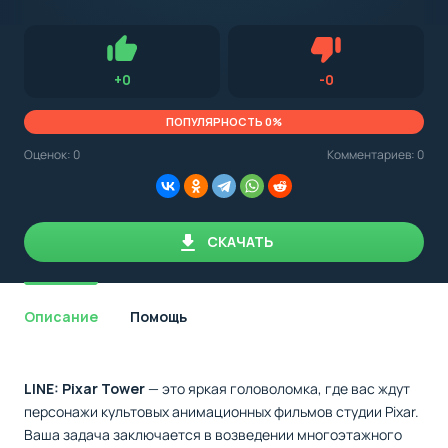
с
Android,
Для установки приложения на Android устройство важно
стоит
обращать внимание на установленную версию Android
учитывать
OS. Мы указываем минимально необходимую версию для
версию
запуска приложения.
OS.
Нравится
Не нравится (0.
+
0
-
0
Мы
всегда
указываем
ПОПУЛЯРНОСТЬ 0%
минимальные
требования,
Оценок:
0
Комментариев: 0
необходимые
для
корректной
работы
приложения.
СКАЧАТЬ
Описание
Помощь
LINE: Pixar Tower
— это яркая головоломка, где вас ждут
персонажи культовых анимационных фильмов студии Pixar.
Ваша задача заключается в возведении многоэтажного