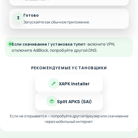
Готово
3
Запускайте как обычное приложение.
Если скачивание / установка тупит:
включите VPN,
отключите AdBlock, попробуйте другой DNS.
РЕКОМЕНДУЕМЫЕ УСТАНОВЩИКИ
XAPK Installer
Split APKS (SAI)
Если не открывается — попробуйте другой браузер или скачивание
через мобильный интернет.