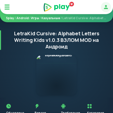
Авт
5play
/
Android
/
Игры
/
Казуальные
/ LetraKid Cursive: Alphabet Letters Writing Kids
LetraKid Cursive: Alphabet Letters
Writing Kids v1.0.3 ВЗЛОМ MOD на
Андроид
Перед
установкой
приложения
Обновлено
Версия
Требования
Категория