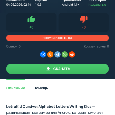
на
устройство
04.06.2026, 02:14
1.0.3
Android 4.1 +
Казуальные
с
Android,
Для установки приложения на Android устройство важно
стоит
обращать внимание на установленную версию Android
учитывать
OS. Мы указываем минимально необходимую версию для
версию
запуска приложения.
OS.
Нравится
Не нравится (0.0
+
0
-
0
Мы
всегда
указываем
ПОПУЛЯРНОСТЬ 0%
минимальные
требования,
Оценок:
0
Комментариев: 0
необходимые
для
корректной
работы
приложения.
СКАЧАТЬ
Описание
Помощь
LetraKid Cursive: Alphabet Letters Writing Kids
—
развивающая программа для Android, которая помогает