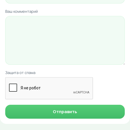
Ваш комментарий
Защита от спама
Отправить