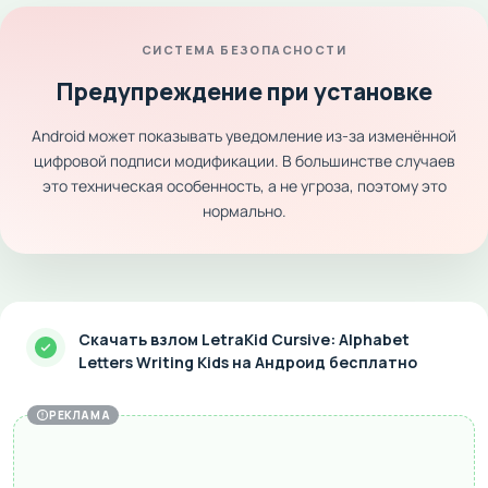
СИСТЕМА БЕЗОПАСНОСТИ
Предупреждение при установке
Android может показывать уведомление из-за изменённой
цифровой подписи модификации. В большинстве случаев
это техническая особенность, а не угроза, поэтому это
нормально.
Скачать взлом LetraKid Cursive: Alphabet
Letters Writing Kids на Андроид бесплатно
РЕКЛАМА