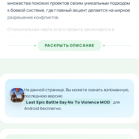
множества похожих проектов своим уникальным подходом
к боевой системе, где главный акцент делается на мирное
разрешение конфликтов.
Отличительная черта этого проекта заключается в
использовании исключительно ненасильственного
арсенала. Вместо традиционного оружия игроки
РАСКРЫТЬ ОПИСАНИЕ
применяют оригинальные механики: закупоривают врагов
в мыльных пузырях, отправляют их в полет на воздушных
шарах или запутывают в сетях. Такой творческий подход к
геймплею делает каждый поединок веселым и
непредсказуемым.
На данной странице, Вы можете скачать взломанную,
Скачайте Last Epic Battle Say No To Violence на Андроид и
последнюю версию
испытайте совершенно новый взгляд на жанр королевской
Last Epic Battle Say No To Violence MOD
для
битвы, где победа достигается без насилия и
Android бесплатно.
кровопролития.
Особенности мода:
Неограниченная валюта для покупки улучшений