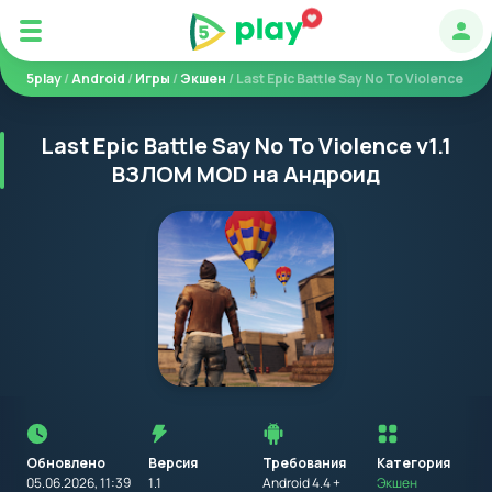
Авт
5play
/
Android
/
Игры
/
Экшен
/ Last Epic Battle Say No To Violence
Last Epic Battle Say No To Violence v1.1
ВЗЛОМ MOD на Андроид
Перед
установкой
приложения
Обновлено
Версия
Требования
на
Категория
устройство
05.06.2026, 11:39
1.1
Android 4.4 +
Экшен