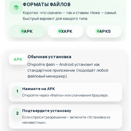
ФОРМАТЫ ФАЙЛОВ
Полный доступ ко всему арсеналу
Коротко: что скачали — так и ставим. Ниже — самый
ненасильственного оружия
быстрый вариант для каждого типа.
Ускоренное развитие персонажа
Без ограничений по ресурсам во время игры
APK
XAPK
APKS
Обычная установка
APK
Откройте файл — Android установит как
стандартное приложение (подойдёт любой
файловый менеджер).
Нажмите на APK
1
Откройте через «Файлы» или скачивания браузера.
Подтвердите установку
2
Если спросит разрешение — включите «Установка из
неизвестных».