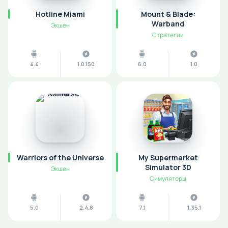
Hotline Miami
Mount & Blade:
Warband
Экшен
Стратегии
4.4
1.0.150
6.0
1.0
Warriors of the Universe
My Supermarket
Simulator 3D
Экшен
Симуляторы
5.0
2.4.8
7.1
1.35.1