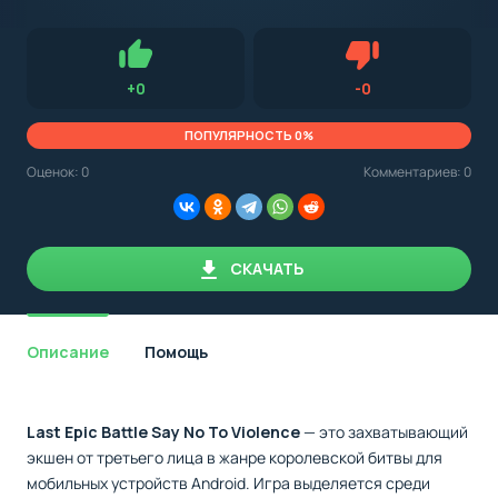
с
Android,
Для установки приложения на Android устройство важно
стоит
обращать внимание на установленную версию Android
учитывать
OS. Мы указываем минимально необходимую версию для
версию
запуска приложения.
OS.
Нравится
Не нравится (0.0
+
0
-
0
Мы
всегда
указываем
ПОПУЛЯРНОСТЬ 0%
минимальные
требования,
Оценок:
0
Комментариев: 0
необходимые
для
корректной
работы
приложения.
СКАЧАТЬ
Описание
Помощь
Last Epic Battle Say No To Violence
— это захватывающий
экшен от третьего лица в жанре королевской битвы для
мобильных устройств Android. Игра выделяется среди