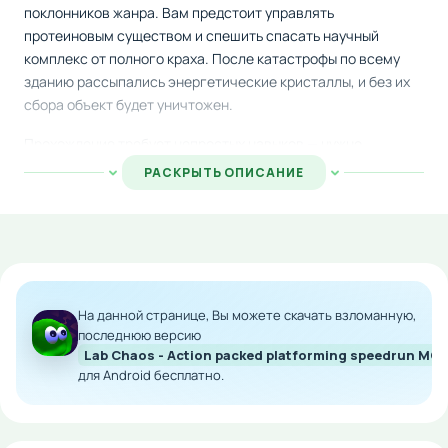
поклонников жанра. Вам предстоит управлять
протеиновым существом и спешить спасать научный
комплекс от полного краха. После катастрофы по всему
зданию рассыпались энергетические кристаллы, и без их
сбора объект будет уничтожен.
Прохождение требует непростых навыков — нужно
совладать с многоуровневыми препятствиями, включая
РАСКРЫТЬ ОПИСАНИЕ
подвижные платформы и исчезающие конструкции. Кроме
механики прыжков и бега, игра предлагает
интеллектуальные вызовы в виде загадок, где нужно
грамотно использовать элементы окружающей среды для
продвижения вперед.
На данной странице, Вы можете скачать взломанную,
Особенности мода:
последнюю версию
Lab Chaos - Action packed platforming speedrun MO
Неограниченное количество внутриигровой
для Android бесплатно.
валюты
Мгновенные покупки всех предметов
Все уровни доступны с начала игры