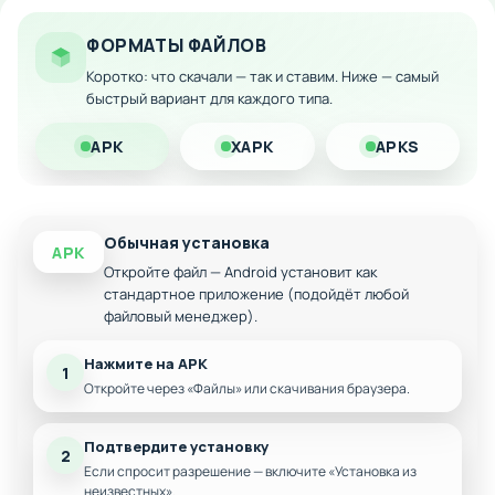
Отключена реклама
ФОРМАТЫ ФАЙЛОВ
Загрузите модифицированную версию на Android и
Коротко: что скачали — так и ставим. Ниже — самый
наслаждайтесь полным контентом без ограничений!
быстрый вариант для каждого типа.
APK
XAPK
APKS
Обычная установка
APK
Откройте файл — Android установит как
стандартное приложение (подойдёт любой
файловый менеджер).
Нажмите на APK
1
Откройте через «Файлы» или скачивания браузера.
Подтвердите установку
2
Если спросит разрешение — включите «Установка из
неизвестных».