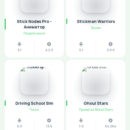
Stick Nodes Pro -
Stickman Warriors
Аниматор
Экшен
Развлечения
5.1
4.2.3
5.1
2.0.0
Driving School Sim
Ghoul Stars
Гонки
Приватки Brawl Stars
6.0
13.5
7.0
62.264