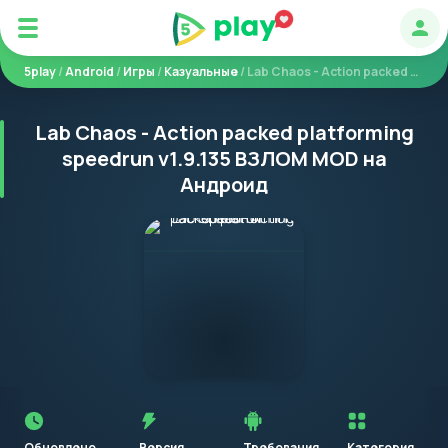
Авт
5play
/
Android
/
Игры
/
Казуальные
/ Lab Chaos - Action packed platforming speedrun
Lab Chaos - Action packed platforming
speedrun v1.9.135 ВЗЛОМ MOD на
Андроид
Перед
установкой
приложения
Обновлено
Версия
Требования
Категория