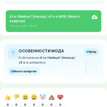
Кто Убийца? Эпизод I v3.4.4 MOD (Много
энергии)
Скачать
APK
- 38 Mb
ОСОБЕННОСТИ МОДА
5play
В обновлении
Кто Убийца? Эпизод I
v3.4.4
добавлено:
Много энергии
0
0
0
0
0
0
0