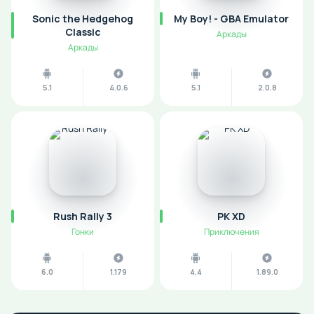
Sonic the Hedgehog
My Boy! - GBA Emulator
Classic
Аркады
Аркады
5.1
4.0.6
5.1
2.0.8
Rush Rally 3
PK XD
Гонки
Приключения
6.0
1.179
4.4
1.89.0