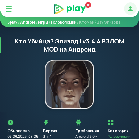
Авт
5play
/
Android
/
Игры
/
Головоломки
/ Кто Убийца? Эпизод I
Кто Убийца? Эпизод I v3.4.4 ВЗЛОМ
MOD на Андроид
Перед
установкой
приложения
Обновлено
Версия
Требования
на
Категория
устройство
05.06.2026, 08:05
3.4.4
Android 3.0 +
Головоломки