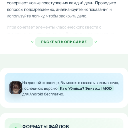
совершает новые преступления каждый день. Проводите
допросы подозреваемых, анализируйте их показания и
используйте логику, чтобы раскрыть дело.
Игра сочетает элементы классического квеста с
интересными головоломками. Во время расследования
вас ждут различные мини-игры, которые помогут собрать
РАСКРЫТЬ ОПИСАНИЕ
улики и приблизиться к истине. Каждое ваше решение
важно, так как время работает против вас.
Особенности мода:
Неограниченная энергия для длительной игры
На данной странице, Вы можете скачать взломанную,
Увлекательный сюжет с множеством поворотов
последнюю версию
Кто Убийца? Эпизод I MOD
Разнообразные головоломки и мини-игры
для Android бесплатно.
Система допросов с логическими выводами
Напряжённая атмосфера ограничения по
времени
Скачайте детективный квест на Android и проверьте свои
ФОРМАТЫ ФАЙЛОВ