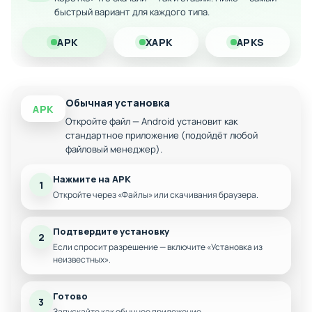
быстрый вариант для каждого типа.
Скачайте модифицированную версию Кот Лес с
безлимитным количеством денег на свой Android-
APK
XAPK
APKS
смартфон и наслаждайтесь игрой без финансовых
ограничений!
Обычная установка
APK
Откройте файл — Android установит как
стандартное приложение (подойдёт любой
файловый менеджер).
Нажмите на APK
1
Откройте через «Файлы» или скачивания браузера.
Подтвердите установку
2
Если спросит разрешение — включите «Установка из
неизвестных».
Готово
3
Запускайте как обычное приложение.