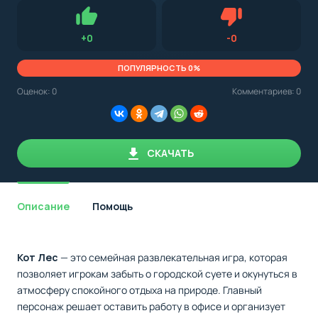
Для установки приложения на Android устройство важно
стоит
обращать внимание на установленную версию Android
учитывать
OS. Мы указываем минимально необходимую версию для
версию
запуска приложения.
OS.
Нравится
Не нравится (0.
+
0
-
0
Мы
всегда
указываем
ПОПУЛЯРНОСТЬ 0%
минимальные
требования,
Оценок:
0
Комментариев: 0
необходимые
для
корректной
работы
приложения.
СКАЧАТЬ
Описание
Помощь
Кот Лес
— это семейная развлекательная игра, которая
позволяет игрокам забыть о городской суете и окунуться в
атмосферу спокойного отдыха на природе. Главный
персонаж решает оставить работу в офисе и организует