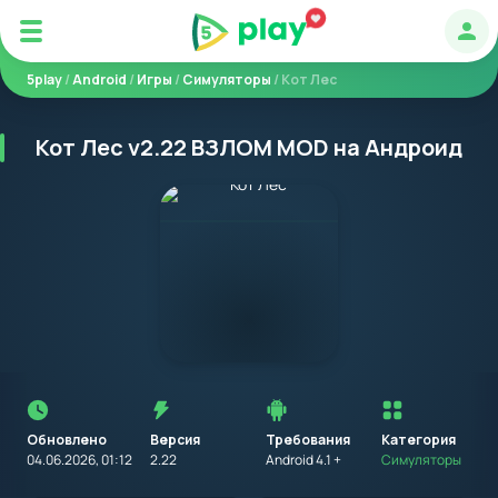
Авт
5play
/
Android
/
Игры
/
Симуляторы
/ Кот Лес
Кот Лес v2.22 ВЗЛОМ MOD на Андроид
Перед
установкой
приложения
Обновлено
Версия
Требования
на
Категория
устройство
04.06.2026, 01:12
2.22
Android 4.1 +
Симуляторы
с
Android,