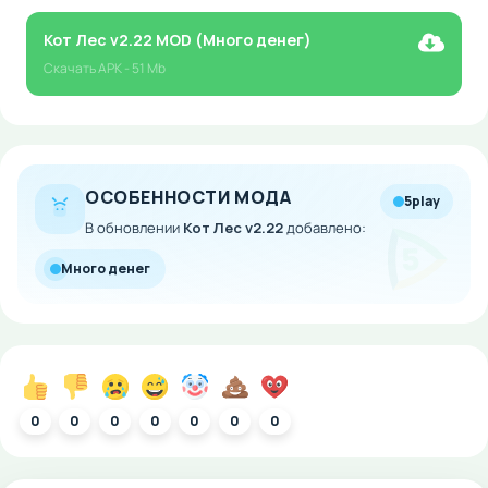
Кот Лес v2.22 MOD (Много денег)
Скачать
APK
- 51 Mb
ОСОБЕННОСТИ МОДА
5play
В обновлении
Кот Лес v2.22
добавлено:
Много денег
0
0
0
0
0
0
0