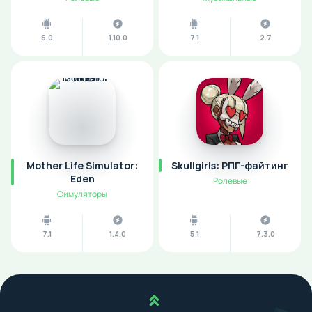
6.0
1.10.0
7.1
2.7
Mother Life Simulator:
Skullgirls: РПГ-файтинг
Eden
Ролевые
Симуляторы
7.1
1.4.0
5.1
7.3.0
Наверх