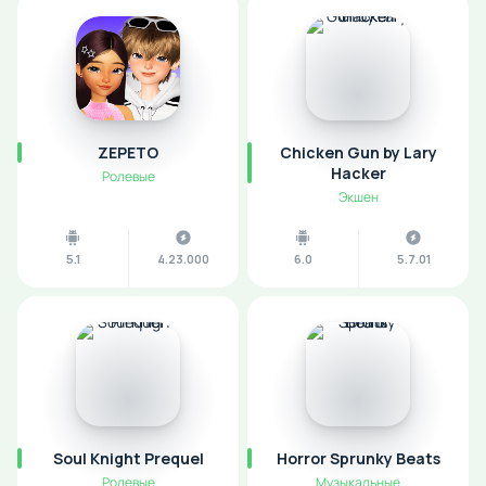
ZEPETO
Chicken Gun by Lary
Hacker
Ролевые
Экшен
5.1
4.23.000
6.0
5.7.01
Soul Knight Prequel
Horror Sprunky Beats
Ролевые
Музыкальные