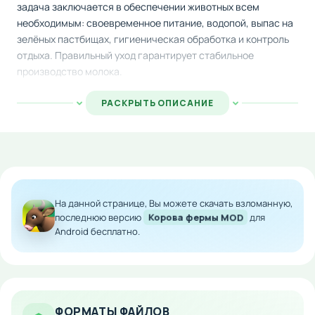
задача заключается в обеспечении животных всем
необходимым: своевременное питание, водопой, выпас на
зелёных пастбищах, гигиеническая обработка и контроль
отдыха. Правильный уход гарантирует стабильное
производство молока.
При грамотном управлении хозяйством коровы начнут
РАСКРЫТЬ ОПИСАНИЕ
активно давать молоко, которое можно выгодно
реализовать на местном рынке. Полученные доходы
откройте путь к расширению и развитию вашей фермы,
позволяя инвестировать в новые объекты и улучшения для
животных. Каждое правильное решение приносит вам
дополнительную прибыль и приближает к расцвету вашего
На данной странице, Вы можете скачать взломанную,
хозяйства.
последнюю версию
Корова фермы MOD
для
Android бесплатно.
Особенности мода:
Бесконечное количество денежных средств для
развития
Мгновенное приобретение улучшений и
ФОРМАТЫ ФАЙЛОВ
расширений