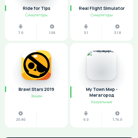
Ride for Tips
Real Flight Simulator
Симуляторы
Симуляторы
7.0
1.06
5.1
3.1.8
Brawl Stars 2019
My Town Мир -
Mегагород
Экшен
Казуальные
20.80
6.0
1.76.0