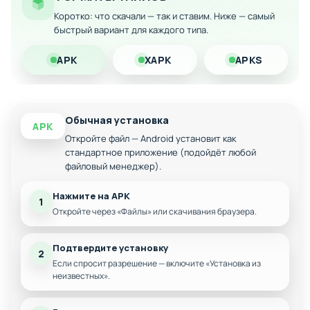
Коротко: что скачали — так и ставим. Ниже — самый
Ускоренное накопление ресурсов
быстрый вариант для каждого типа.
Полная свобода в управлении фермой без
финансовых ограничений
APK
XAPK
APKS
Скачайте модифицированную версию на Android и
наслаждайтесь неограниченными возможностями
фермерского бизнеса уже сегодня!
Обычная установка
APK
Откройте файл — Android установит как
стандартное приложение (подойдёт любой
файловый менеджер).
Нажмите на APK
1
Откройте через «Файлы» или скачивания браузера.
Подтвердите установку
2
Если спросит разрешение — включите «Установка из
неизвестных».