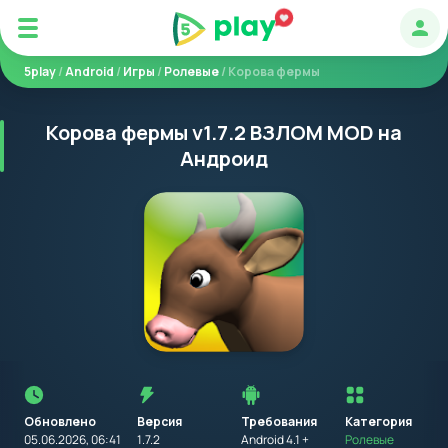
Авт
5play
/
Android
/
Игры
/
Ролевые
/ Корова фермы
Корова фермы v1.7.2 ВЗЛОМ MOD на
Андроид
Перед
установкой
приложения
Обновлено
Версия
Требования
на
Категория
устройство
05.06.2026, 06:41
1.7.2
Android 4.1 +
Ролевые