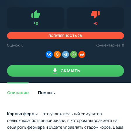
с
Android,
Для установки приложения на Android устройство важно
стоит
обращать внимание на установленную версию Android
учитывать
OS. Мы указываем минимально необходимую версию для
версию
запуска приложения.
OS.
Нравится
Не нравится (0.0
+
0
-
0
Мы
всегда
указываем
ПОПУЛЯРНОСТЬ 0%
минимальные
требования,
Оценок:
0
Комментариев: 0
необходимые
для
корректной
работы
приложения.
СКАЧАТЬ
Описание
Помощь
Корова фермы
— это увлекательный симулятор
сельскохозяйственной жизни, в котором вы возьмёте на
себя роль фермера и будете управлять стадом коров. Ваша