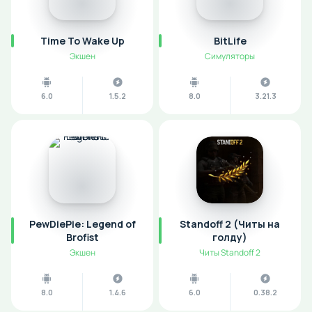
Time To Wake Up
BitLife
Экшен
Симуляторы
6.0
1.5.2
8.0
3.21.3
PewDiePie: Legend of
Standoff 2 (Читы на
Brofist
голду)
Экшен
Читы Standoff 2
8.0
1.4.6
6.0
0.38.2