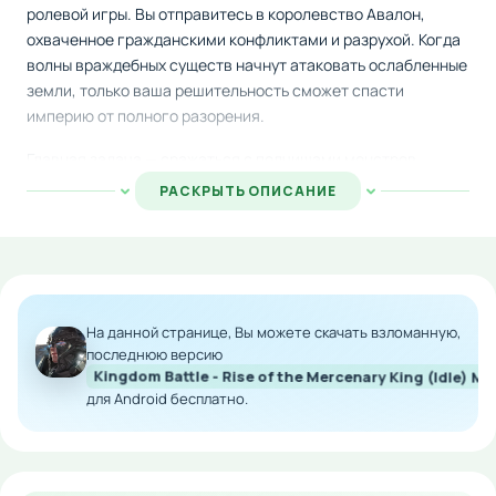
ролевой игры. Вы отправитесь в королевство Авалон,
охваченное гражданскими конфликтами и разрухой. Когда
волны враждебных существ начнут атаковать ослабленные
земли, только ваша решительность сможет спасти
империю от полного разорения.
Главная задача — сражаться с полчищами монстров
разной сложности, включая грозных боссов. Каждая
РАСКРЫТЬ ОПИСАНИЕ
победа приближает вас к спасению королевства и
восстановлению мира. Система автоматических боёв
позволяет продвигаться дальше, даже когда вы отвлечены.
Используйте магические зелья и различные улучшения,
чтобы усилить свои способности прямо во время боевых
На данной странице, Вы можете скачать взломанную,
столкновений. Каждый предмет тактически важен для
последнюю версию
Kingdom Battle - Rise of the Mercenary King (Idle) M
преодоления всё более сложных препятствий.
для Android бесплатно.
Особенности мода:
Модифицированная версия с улучшениями
геймплея