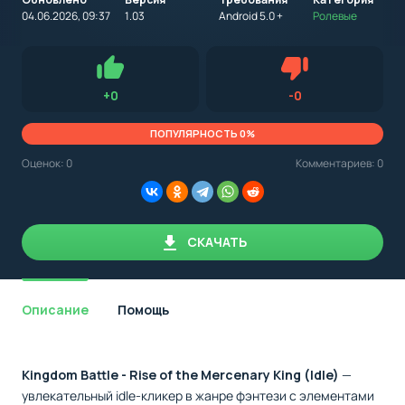
на
устройство
04.06.2026, 09:37
1.03
Android 5.0 +
Ролевые
с
Android,
Для установки приложения на Android устройство важно
стоит
обращать внимание на установленную версию Android
учитывать
OS. Мы указываем минимально необходимую версию для
версию
запуска приложения.
OS.
Нравится
Не нравится (0.0
+
0
-
0
Мы
всегда
указываем
ПОПУЛЯРНОСТЬ 0%
минимальные
требования,
Оценок:
0
Комментариев: 0
необходимые
для
корректной
работы
приложения.
СКАЧАТЬ
Описание
Помощь
Kingdom Battle - Rise of the Mercenary King (Idle)
—
увлекательный idle-кликер в жанре фэнтези с элементами