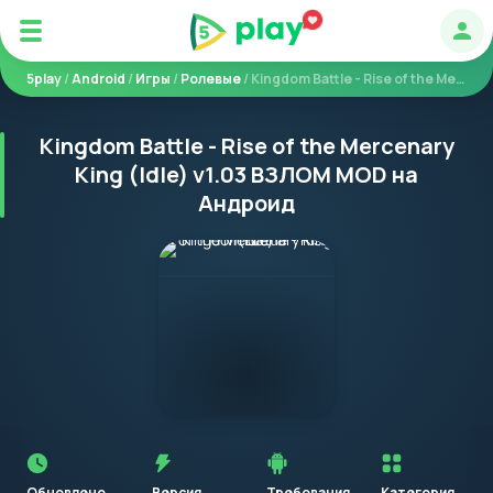
Авт
5play
/
Android
/
Игры
/
Ролевые
/ Kingdom Battle - Rise of the Mercenary King (Idle)
Kingdom Battle - Rise of the Mercenary
King (Idle) v1.03 ВЗЛОМ MOD на
Андроид
Перед
установкой
приложения
Обновлено
Версия
Требования
Категория