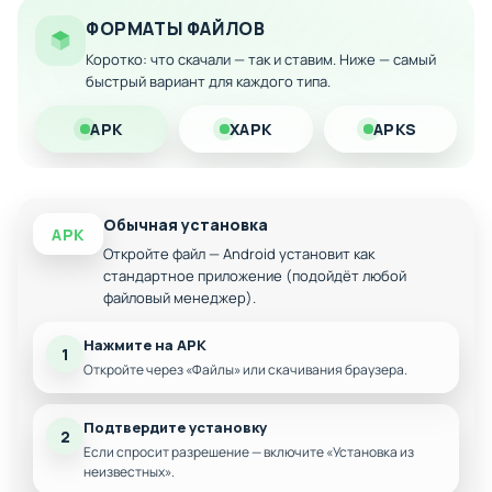
Ускоренный прогресс и развитие персонажа
ФОРМАТЫ ФАЙЛОВ
Коротко: что скачали — так и ставим. Ниже — самый
Расширенный арсенал предметов и зелий
быстрый вариант для каждого типа.
Оптимизация под Android-устройства
Балансировка боевой системы для удобства
APK
XAPK
APKS
игроков
Обычная установка
APK
Откройте файл — Android установит как
стандартное приложение (подойдёт любой
файловый менеджер).
Нажмите на APK
1
Откройте через «Файлы» или скачивания браузера.
Подтвердите установку
2
Если спросит разрешение — включите «Установка из
неизвестных».