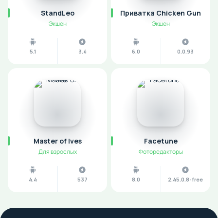
StandLeo
Приватка Chicken Gun
Экшен
Экшен
5.1
3.4
6.0
0.0.93
Master of Ives
Facetune
Для взрослых
Фоторедакторы
4.4
537
8.0
2.45.0.8-free