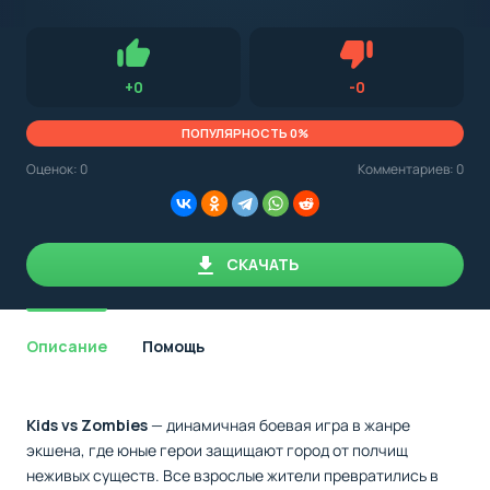
с
Android,
Для установки приложения на Android устройство важно
стоит
обращать внимание на установленную версию Android
учитывать
OS. Мы указываем минимально необходимую версию для
версию
запуска приложения.
OS.
Нравится
Не нравится (0.0
+
0
-
0
Мы
всегда
указываем
ПОПУЛЯРНОСТЬ 0%
минимальные
требования,
Оценок:
0
Комментариев: 0
необходимые
для
корректной
работы
приложения.
СКАЧАТЬ
Описание
Помощь
Kids vs Zombies
— динамичная боевая игра в жанре
экшена, где юные герои защищают город от полчищ
неживых существ. Все взрослые жители превратились в