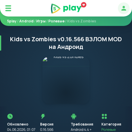
Авт
5play
/
Android
/
Игры
/
Ролевые
/ Kids vs Zombies
Kids vs Zombies v0.16.566 ВЗЛОМ MOD
на Андроид
Перед
установкой
приложения
Обновлено
Версия
Требования
на
Категория
устройство
04.06.2026, 01:07
0.16.566
Android 4.4 +
Ролевые