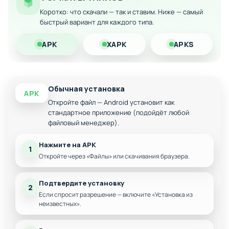
Коротко: что скачали — так и ставим. Ниже — самый
Полный доступ ко всему оружию и экипировке
быстрый вариант для каждого типа.
Разблокированные специальные способности
APK
XAPK
APKS
Без ограничений на приобретение наград
Обычная установка
APK
Откройте файл — Android установит как
стандартное приложение (подойдёт любой
файловый менеджер).
Нажмите на APK
1
Откройте через «Файлы» или скачивания браузера.
Подтвердите установку
2
Если спросит разрешение — включите «Установка из
неизвестных».