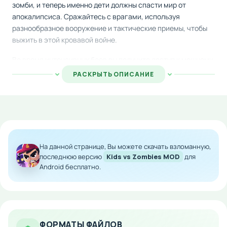
зомби, и теперь именно дети должны спасти мир от
апокалипсиса. Сражайтесь с врагами, используя
разнообразное вооружение и тактические приемы, чтобы
выжить в этой кровавой войне.
Во время интенсивных боев вы получите доступ к мощному
оружию, защитному снаряжению и специальным боевым
РАСКРЫТЬ ОПИСАНИЕ
инструментам, которые усиливают способности вашего
персонажа. Каждый найденный предмет дает вам
преимущество в сражениях против полчищ противников и
других игроков.
Побеждайте зомби-враги и одерживайте победы в
На данной странице, Вы можете скачать взломанную,
поединках с соперниками — это откроет перед вами новые
последнюю версию
Kids vs Zombies MOD
для
виды вооружения, редкие боевые навыки и ценные трофеи.
Android бесплатно.
Расширяйте вашу личную коллекцию уникальных наград и
становитесь сильнее с каждой победой.
Особенности мода:
ФОРМАТЫ ФАЙЛОВ
Бесплатные внутриигровые покупки