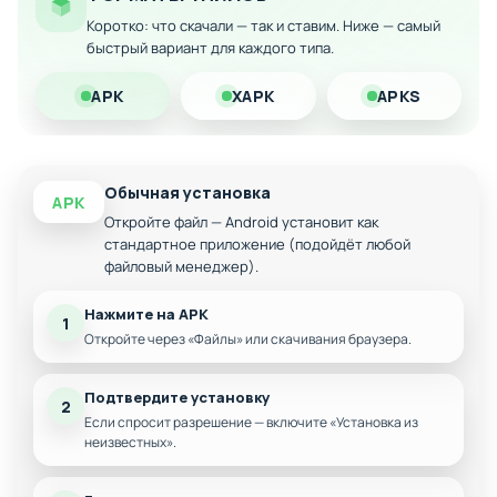
Особенности мода:
Коротко: что скачали — так и ставим. Ниже — самый
быстрый вариант для каждого типа.
Неограниченное количество внутриигровой
валюты
APK
XAPK
APKS
Мгновенный доступ ко всем предметам и
персонажам
Полная свобода при улучшении и покупках
Обычная установка
APK
Отсутствие необходимости в микротранзакциях
Откройте файл — Android установит как
стандартное приложение (подойдёт любой
файловый менеджер).
Нажмите на APK
1
Откройте через «Файлы» или скачивания браузера.
Подтвердите установку
2
Если спросит разрешение — включите «Установка из
неизвестных».