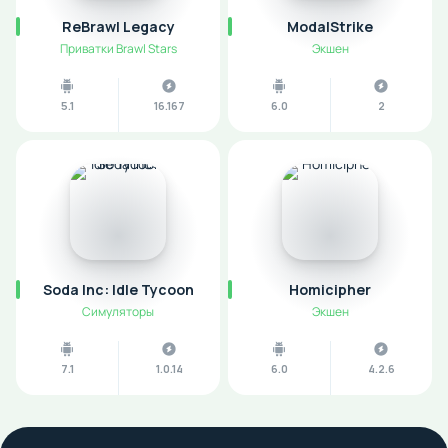
ReBrawl Legacy
ModalStrike
Приватки Brawl Stars
Экшен
5.1
16.167
6.0
2
Soda Inc: Idle Tycoon
Homicipher
Симуляторы
Экшен
7.1
1.0.14
6.0
4.2.6