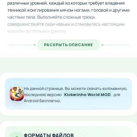
различных уровней, каждый из которых требует владения
техникой жонглирования мячом ногами, головой и другими
частями тела. Выполняйте сложные трюки,
совершенствуйте свои навыки и становитесь настоящим
королём футбольных финтов.
Выбирайте из большого арсенала футболистов с разными
РАСКРЫТЬ ОПИСАНИЕ
характеристиками и стилями игры. Исследуйте
разнообразные локации по всему миру, от городских улиц
до профессиональных стадионов. Каждый уровень
предоставляет уникальный вызов и возможность улучшить
свои умения в искусстве обращения с мячом.
На данной странице, Вы можете скачать взломанную,
Персализируйте своего героя по своему вкусу:
последнюю версию
Kickerinho World MOD
для
приобретайте стильную одежду, меняйте причёски,
Android бесплатно.
выбирайте современную спортивную обувь.
Коллекционируйте различные мячи с уникальным дизайном
и физикой полёта. Скачайте на Андроид с модом на много
денег и сразу начните покупать всё необходимое для
полного погружения в игру.
ФОРМАТЫ ФАЙЛОВ