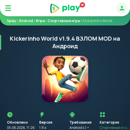
Авт
5play
/
Android
/
Игры
/
Спортивные игры
/ Kickerinho World
Kickerinho World v1.9.4 ВЗЛОМ MOD на
Андроид
Перед
установкой
приложения
Обновлено
Версия
Требования
на
Категория
устройство
05.06.2026, 11:26
1.9.4
Android 4.1 +
Спортивные игры