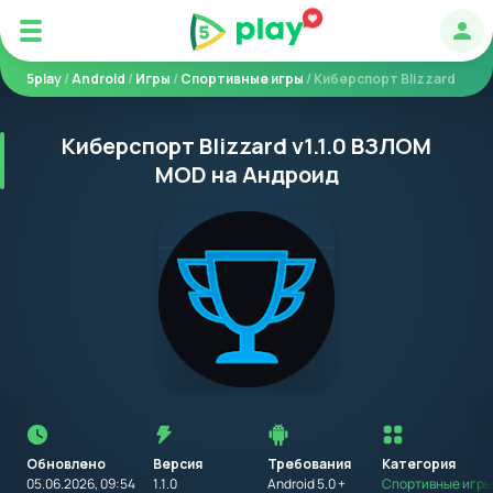
Авт
5play
/
Android
/
Игры
/
Спортивные игры
/ Киберспорт Blizzard
Киберспорт Blizzard v1.1.0 ВЗЛОМ
MOD на Андроид
Перед
установкой
приложения
Обновлено
Версия
Требования
на
Категория
устройство
05.06.2026, 09:54
1.1.0
Android 5.0 +
Спортивные игры