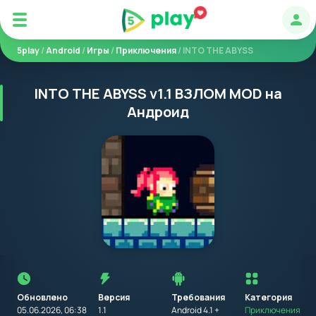
Авт
5play
/
Android
/
Игры
/
Приключения
/ INTO THE ABYSS
INTO THE ABYSS v1.1 ВЗЛОМ MOD на
Андроид
Перед
установкой
приложения
Обновлено
Версия
Требования
на
Категория
устройство
05.06.2026, 06:38
1.1
Android 4.1 +
Приключения