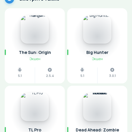
The Sun: Origin
Big Hunter
Экшен
Экшен
5.1
2.5.4
5.1
3.0.1
TL Pro
Dead Ahead: Zombie