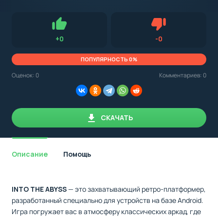
с
Android,
Для установки приложения на Android устройство важно
стоит
обращать внимание на установленную версию Android
учитывать
OS. Мы указываем минимально необходимую версию для
версию
запуска приложения.
OS.
Нравится
Не нравится (0.0
+
0
-
0
Мы
всегда
указываем
ПОПУЛЯРНОСТЬ 0%
минимальные
требования,
Оценок:
0
Комментариев: 0
необходимые
для
корректной
работы
приложения.
СКАЧАТЬ
Описание
Помощь
INTO THE ABYSS
— это захватывающий ретро-платформер,
разработанный специально для устройств на базе Android.
Игра погружает вас в атмосферу классических аркад, где