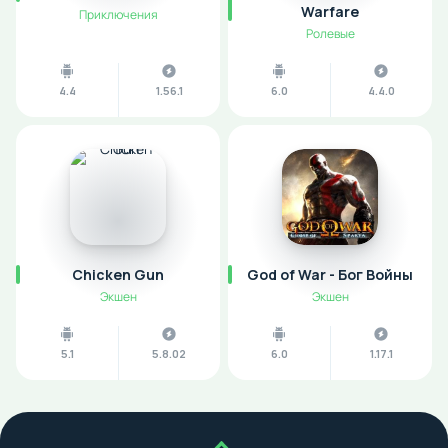
Warfare
Приключения
Ролевые
4.4
1.56.1
6.0
4.4.0
Chicken Gun
God of War - Бог Войны
Экшен
Экшен
5.1
5.8.02
6.0
1.17.1