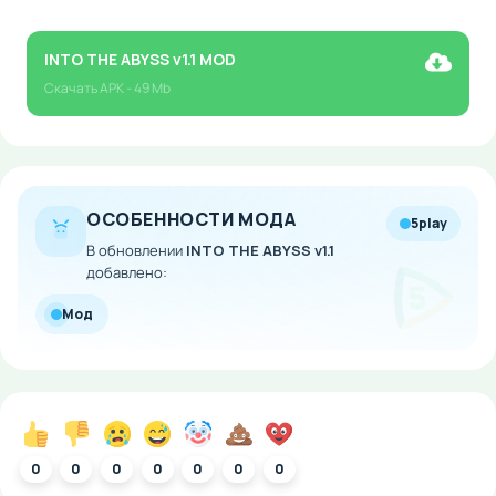
INTO THE ABYSS v1.1 MOD
Скачать
APK
- 49 Mb
ОСОБЕННОСТИ МОДА
5play
В обновлении
INTO THE ABYSS v1.1
добавлено:
Мод
0
0
0
0
0
0
0