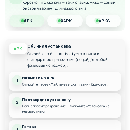
Коротко: что скачали — так и ставим. Ниже — самый
быстрый вариант для каждого типа.
Разнообразные враги и смертельные ловушки
Скрытые секреты и загадки для внимательных
APK
XAPK
APKS
игроков
Оптимизация для всех устройств Android
Обычная установка
APK
Откройте файл — Android установит как
стандартное приложение (подойдёт любой
файловый менеджер).
Нажмите на APK
1
Откройте через «Файлы» или скачивания браузера.
Подтвердите установку
2
Если спросит разрешение — включите «Установка из
неизвестных».
Готово
3